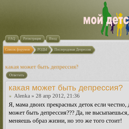
FAQ
Регистрация
Вход
Список форумов
РОДЫ
Послеродовая Депрессия
какая может быть депрессия?
Ответить
какая может быть депрессия?
Alenka
» 28 апр 2012, 21:36
Я, мама двоих прекрасных деток если честно, 
может быть депрессия??? Да, не высыпаешься
меняешь образ жизни, но это же того стоит!