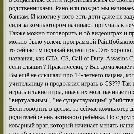
родственниками. Рано или поздно мы начинаем
банкам. И многие у кого есть дети даже не за
сидя за компьютером начинают приучать к нем
Также можно поговорить и об видеоиграх и п
можно было увлечь программой Paint(обыкнов
то сейчас им подавай видеоигры. Это хорошо,
названия, как GTA, CS, Call of Duty, Assasins 
если слышит? Практически, у Вас дома живёт
Вы ещё не слышали про 14-летнего пацана, к
учительницу и продолжил играть в CS??? Так в
играть в такие игры, иначе их мозг начинает п
"виртуальным", "не существующим" убийства
Если говорить в целом, то сейчас компьютер дл
родителей очень активного ребёнка. Но с дру
коварный враг, который начинает менять наши
гости(где есть дети) постоянно слышу родител