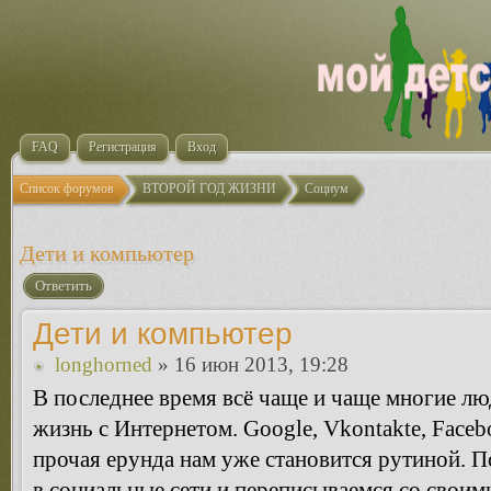
FAQ
Регистрация
Вход
Список форумов
ВТОРОЙ ГОД ЖИЗНИ
Социум
Дети и компьютер
Ответить
Дети и компьютер
longhorned
» 16 июн 2013, 19:28
В последнее время всё чаще и чаще многие л
жизнь с Интернетом. Google, Vkontakte, Facebo
прочая ерунда нам уже становится рутиной. 
в социальные сети и переписываемся со своим