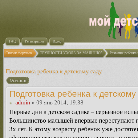
FAQ
Регистрация
Вход
Список форумов
ТРУДНОСТИ УХОДА ЗА МАЛЫШОМ
Развитие ребёнка 
Подготовка ребенка к детскому саду
Ответить
Подготовка ребенка к детскому
admin
» 09 янв 2014, 19:38
Первые дни в детском садике – серьезное испы
Большинство малышей впервые переступают по
3х лет. К этому возрасту ребенок уже достаточ
сформировался как индивидуальность, и готов