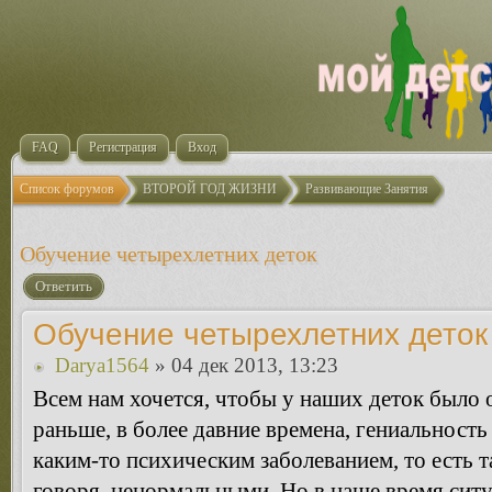
FAQ
Регистрация
Вход
Список форумов
ВТОРОЙ ГОД ЖИЗНИ
Развивающие Занятия
Обучение четырехлетних деток
Ответить
Обучение четырехлетних деток
Darya1564
» 04 дек 2013, 13:23
Всем нам хочется, чтобы у наших деток было о
раньше, в более давние времена, гениальность
каким-то психическим заболеванием, то есть т
говоря, ненормальными. Но в наше время ситу