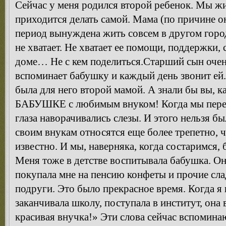
Сейчас у меня родился второй ребенок. Мы жи
приходится делать самой. Мама (по причине о
период вынуждена жить совсем в другом городе
не хватает. Не хватает ее помощи, поддержки, 
доме… Не с кем поделиться.Старший сын очень
вспоминает бабушку и каждый день звонит ей.
была для него второй мамой. А знали бы вы, к
БАБУШКЕ с любимым внуком! Когда мы переез
глаза наворачивались слезы. И этого нельзя бы
своим внукам относятся еще более трепетно, ч
известно. И мы, наверняка, когда состаримся, 
Меня тоже в детстве воспитывала бабушка. Он
покупала мне на пенсию конфеты и прочие слад
подруги. Это было прекрасное время. Когда я 
заканчивала школу, поступала в институт, она 
красивая внучка!» Эти слова сейчас вспоминаю 