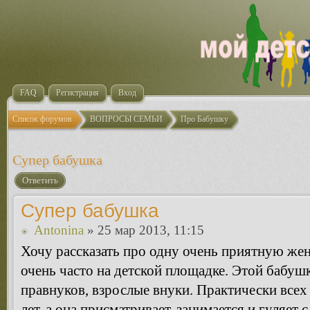
FAQ
Регистрация
Вход
Список форумов
ВОПРОСЫ СЕМЬИ
Про Бабушку
Супер бабушка
Ответить
Супер бабушка
Antonina
» 25 мар 2013, 11:15
Хочу рассказать про одну очень приятную же
очень часто на детской площадке. Этой бабушк
правнуков, взрослые внуки. Практически всех 
лет, а она присматривает, занимается и гуляет 