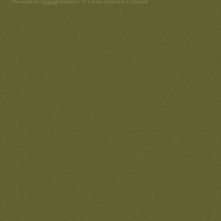
Powered by
pronad
/noindex> ® Forum Software © pronad