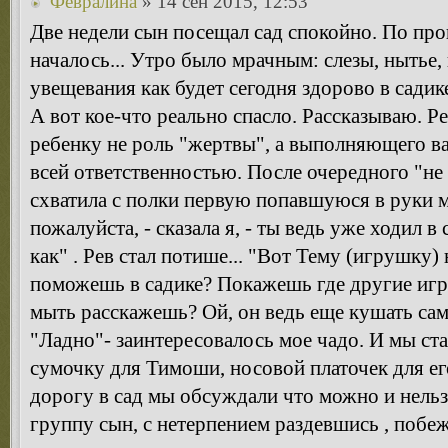
Февралина
» 14 сен 2015, 12:53
Две недели сын посещал сад спокойно. По пр
началось... Утро было мрачным: слезы, нытье,
увещевания как будет сегодня здорово в садик
А вот кое-что реально спасло. Рассказываю. Р
ребенку не роль "жертвы", а выполняющего в
всей ответственностью. После очередного "не 
схватила с полки первую попавшуюся в руки 
пожалуйста, - сказала я, - ты ведь уже ходил в 
как" . Рев стал потише... "Вот Тему (игрушку)
поможешь в садике? Покажешь где другие игр
мыть расскажешь? Ой, он ведь еще кушать сам
"Ладно"- заинтересовалось мое чадо. И мы ст
сумочку для Тимоши, носовой платочек для ег
дорогу в сад мы обсуждали что можно и нельз
группу сын, с нетерпением раздевшись , побе