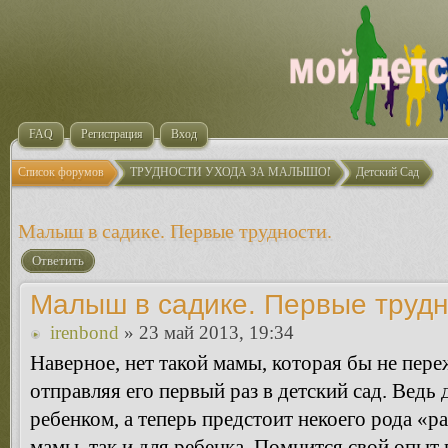
FAQ
Регистрация
Вход
Список форумов
ТРУДНОСТИ УХОДА ЗА МАЛЫШОМ
Детский Сад
Малыш в садике. Первые трудности.
Ответить
Малыш в садике. Первые трудн
irenbond
» 23 май 2013, 19:34
Наверное, нет такой мамы, которая бы не пере
отправляя его первый раз в детский сад. Ведь 
ребенком, а теперь предстоит некоего рода «ра
мамы, так и для ребенка. Помнится свой опыт 