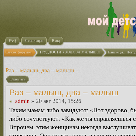
FAQ
Регистрация
Вход
Список форумов
ТРУДНОСТИ УХОДА ЗА МАЛЫШОМ
Близнецы... Погод
Раз – малыш, два – малыш
Ответить
Раз – малыш, два – малыш
admin
» 20 авг 2014, 15:26
Таким мамам либо завидуют: «Вот здорово, б
либо сочувствуют: «Как же ты справляешься 
Впрочем, этим женщинам некогда выслушиват
замечания. Они заняты очень важным и непро