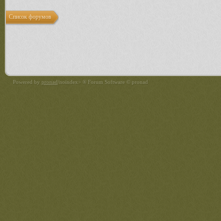
Список форумов
Powered by
pronad
/noindex> ® Forum Software © pronad