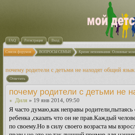
FAQ
Регистрация
Вход
Список форумов
ВОПРОСЫ СЕМЬИ
Кризис непонимания. Основные мом
почему родители с детьми не находят общий язык
Ответить
почему родители с детьми не 
Диля
» 19 янв 2014, 09:50
Я часто думаю,как неправы родители,пытаясь 
ребенка ,сказать что он не прав.Каждый челов
по своему.Но в силу своего возраста мы взрос
правы,но это не так,лучший пример для наших