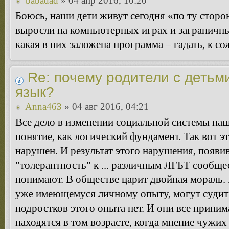
babadad
» 04 апр 2016, 10:20
Боюсь, наши дети живут сегодня «по ту сторон
выросли на компьютерных играх и заграничны
какая в них заложена программа – гадать, к с
Re: почему родители с детьм
язык?
Anna463
» 04 авг 2016, 04:21
Все дело в изменении социальной системы наш
понятие, как логический фундамент. Так вот 
нарушен. И результат этого нарушения, появи
"толерантность" к ... различным ЛГБТ сообще
понимают. В обществе царит двойная мораль. 
уже имеющемуся личному опыту, могут судить
подростков этого опыта нет. И они все прини
находятся в том возрасте, когда мнение чужих