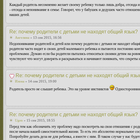
Каждый родитель несомненно желает своему ребенку только лишь добра, отсюда и
- отсюда и непонимание в семье. Говорят, что у бабушек и дедушек часто отноше
наших детей.
Re: почему родители с детьми не находят общий язык?
Ангелина
» 13 сен 2015, 16:56
Недопонимание родителей и детей или почему родители с детьми не находят общий
родители часто видят в своих детей маленького ребенка и пытаются постоянно кон
проблемами. Думаю если бы родители пытались относиться своими детям на ровне
чувствуют что могут доверять и раскрываться и начинают понимать, что секреты и
Re: почему родители с детьми не находят общий язы
Илона
» 14 сен 2015, 19:00
Родитель просто не слышит ребенка. Это на уровне инстинктов
Односторонняя 
Re: почему родители с детьми не находят общий язык?
Ugen
» 15 сен 2015, 18:55
Перед тем как обозначить эту проблему надо посмотреть на свои отношения с род
после начала вашей самостоятельной жизни. То есть это абсолютно нормальное сост
Попробуйте делать дела не для ребенка, а вместе с ним. В таком случае у вас буде