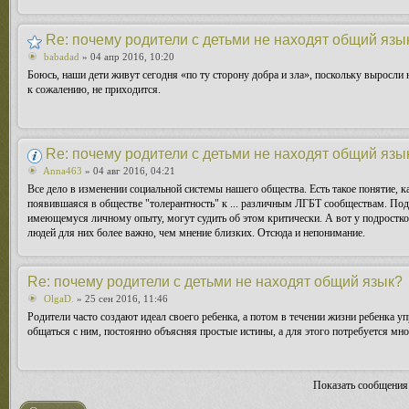
Re: почему родители с детьми не находят общий язы
babadad
» 04 апр 2016, 10:20
Боюсь, наши дети живут сегодня «по ту сторону добра и зла», поскольку выросли
к сожалению, не приходится.
Re: почему родители с детьми не находят общий язы
Anna463
» 04 авг 2016, 04:21
Все дело в изменении социальной системы нашего общества. Есть такое понятие, 
появившаяся в обществе "толерантность" к ... различным ЛГБТ сообществам. Под
имеющемуся личному опыту, могут судить об этом критически. А вот у подростков
людей для них более важно, чем мнение близких. Отсюда и непонимание.
Re: почему родители с детьми не находят общий язык?
OlgaD.
» 25 сен 2016, 11:46
Родители часто создают идеал своего ребенка, а потом в течении жизни ребенка уп
общаться с ним, постоянно объясняя простые истины, а для этого потребуется мно
Показать сообщения