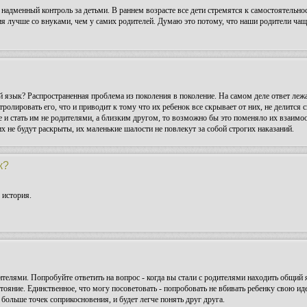
 надменный контроль за детьми. В раннем возрасте все дети стремятся к самостоятельн
ния лучше со внуками, чем у самих родителей. Думаю это потому, что наши родители ча
 язык? Распространенная проблема из поколения в поколение. На самом деле ответ лежа
тролировать его, что и приводит к тому что их ребенок все скрывает от них, не делитс
 и стать им не родителями, а близким другом, то возможно бы это поменяло их взаимо
х не будут раскрыты, их маленькие шалости не повлекут за собой строгих наказаний.
к?
история.
ителями. Попробуйте ответить на вопрос - когда вы стали с родителями находить общий 
ояние. Единственное, что могу посоветовать - попробовать не вбивать ребенку свою иде
т больше точек соприкосновения, и будет легче понять друг друга.