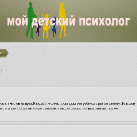
енты истины.
?
казать что он не прав.Каждый человек,пусть даже это ребенок-прав по своему.Но в силу
,это мы сами.Если мы будем лояльны к нашим детям,они нам ответят тем же