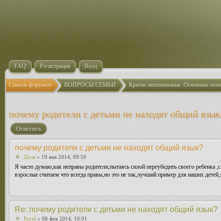
FAQ
Регистрация
Вход
Список форумов
ВОПРОСЫ СЕМЬИ
Кризис непонимания. Основные мом
почему родители с детьми не находят общий язык
Ответить
почему родители с детьми не находят общий язык?
Диля
» 19 янв 2014, 09:50
Я часто думаю,как неправы родители,пытаясь силой переубедить своего ребенка ,с
взрослые считаем что всегда правы,но это не так,лучший пример для наших детей
Re: почему родители с детьми не находят общий язык?
Pavel
» 08 фев 2014, 10:01