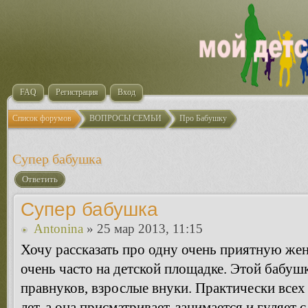
FAQ
Регистрация
Вход
Список форумов
ВОПРОСЫ СЕМЬИ
Про Бабушку
Супер бабушка
Ответить
Супер бабушка
Antonina
» 25 мар 2013, 11:15
Хочу рассказать про одну очень приятную же
очень часто на детской площадке. Этой бабушк
правнуков, взрослые внуки. Практически всех 
лет, а она присматривает, занимается и гуляет 