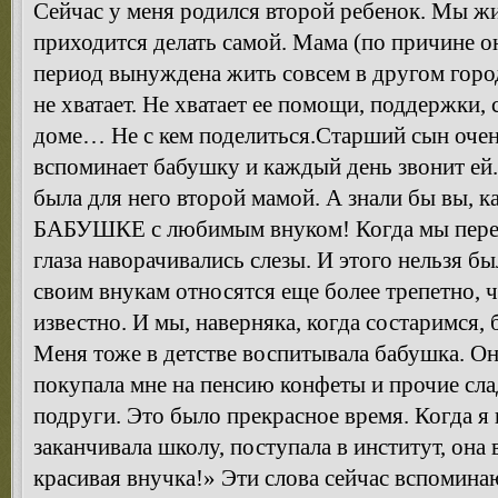
Сейчас у меня родился второй ребенок. Мы жи
приходится делать самой. Мама (по причине о
период вынуждена жить совсем в другом городе
не хватает. Не хватает ее помощи, поддержки, 
доме… Не с кем поделиться.Старший сын очень
вспоминает бабушку и каждый день звонит ей.
была для него второй мамой. А знали бы вы, к
БАБУШКЕ с любимым внуком! Когда мы переез
глаза наворачивались слезы. И этого нельзя бы
своим внукам относятся еще более трепетно, ч
известно. И мы, наверняка, когда состаримся, 
Меня тоже в детстве воспитывала бабушка. Он
покупала мне на пенсию конфеты и прочие слад
подруги. Это было прекрасное время. Когда я 
заканчивала школу, поступала в институт, она 
красивая внучка!» Эти слова сейчас вспоминаю 