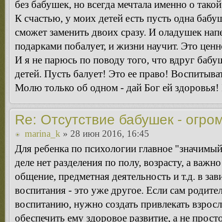
без бабушек, но всегда мечтала именно о такой
К счастью, у моих детей есть пусть одна бабуш
сможет заменить двоих сразу. И оладушек напеч
подарками побалует, и жизни научит. Это ценн
И я не парюсь по поводу того, что вдруг бабу
детей. Пусть балует! Это ее право! Воспитыват
Молю только об одном - дай Бог ей здоровья! 
Re: Отсутствие бабушек - огро
marina_k
» 28 июн 2016, 16:45
Для ребенка по психологии главное "значимый
деле нет разделения по полу, возрасту, а важ
общение, предметная деятельность и т.д. в зав
воспитания - это уже другое. Если сам родите
воспитанию, нужно создать привлекать взрос
обеспечить ему здоровое развитие, а не прос