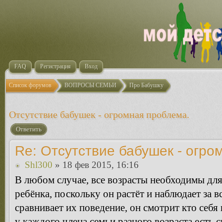
FAQ
Регистрация
Вход
Список форумов
ВОПРОСЫ СЕМЬИ
Про Бабушку
Отсутствие бабушек - огромная проблема.
Ответить
Re: Отсутствие бабушек - огро
Shl300
» 18 фев 2015, 16:16
В любом случае, все возрасты необходимы дл
ребёнка, поскольку он растёт и наблюдает за 
сравнивает их поведение, он смотрит кто себя к
у каждого члена семьи разного возраста есть с