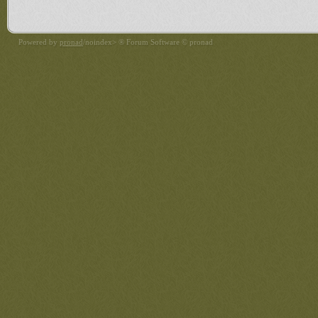
Powered by
pronad
/noindex> ® Forum Software © pronad