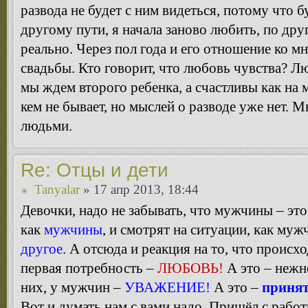
развода не будет с ним видеться, потому что б
другому пути, я начала заново любить, по дру
реально. Через пол года и его отношение ко мн
свадьбы. Кто говорит, что любовь чувства? Лю
мы ждем второго ребенка, а счастливы как на
кем не бывает, но мыслей о разводе уже нет. 
людьми.
Re: Отцы и дети
Tanyalar
» 17 апр 2013, 18:44
Девочки, надо не забывать, что мужчины – эт
как
мужчины
, и смотрят на ситуации, как му
другое
. А отсюда и реакция на то, что происхо
первая потребность –
ЛЮБОВЬ!
А это – нежн
них, у мужчин –
УВАЖЕНИЕ!
А это –
принят
Вот и думать нам с вами надо. Пришёл с рабо