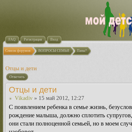
FAQ
Регистрация
Вход
Список форумов
ВОПРОСЫ СЕМЬИ
Папы?
Отцы и дети
Ответить
Отцы и дети
Vikadiv
» 15 май 2012, 12:27
С появлением ребенка в семье жизнь, безуслов
рождение малыша, должно сплотить супругов,
они стали полноценной семьей, но в моем случ
наоборот.