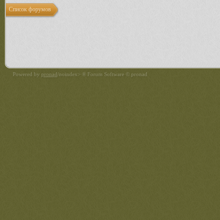
Список форумов
Powered by
pronad
/noindex> ® Forum Software © pronad