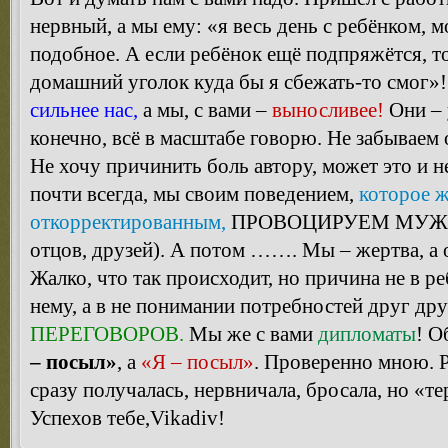
нервный, а мы ему: «я весь день с ребёнком, 
подобное. А если ребёнок ещё подпряжётся, т
домашний уголок куда бы я сбежать-то смог»
сильнее нас,
а мы, с вами –
выносливее!
Они –
конечно, всё в масштабе говорю. Не забываем
Не хочу причинить боль автору, может это и не 
почти всегда, мы своим поведением,
которое ж
откорректированным,
ПРОВОЦИРУЕМ МУЖЧИН 
отцов, друзей). А потом ……. Мы – жертва, а 
Жалко, что так происходит, но причина не в реб
нему, а в не понимании потребностей друг др
ПЕРЕГОВОРОВ.
Мы же с вами
дипломаты
! О
– посыл»
, а
«Я – посыл»
. Проверенно мною. 
сразу получалась, нервничала, бросала, но «те
Успехов тебе,Vikadiv!