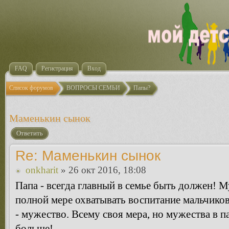
FAQ
Регистрация
Вход
Список форумов
ВОПРОСЫ СЕМЬИ
Папы?
Маменькин сынок
Ответить
Re: Маменькин сынок
onkharit
» 26 окт 2016, 18:08
Папа - всегда главный в семье быть должен! 
полной мере охватывать воспитание мальчиков
- мужество. Всему своя мера, но мужества в 
больше!