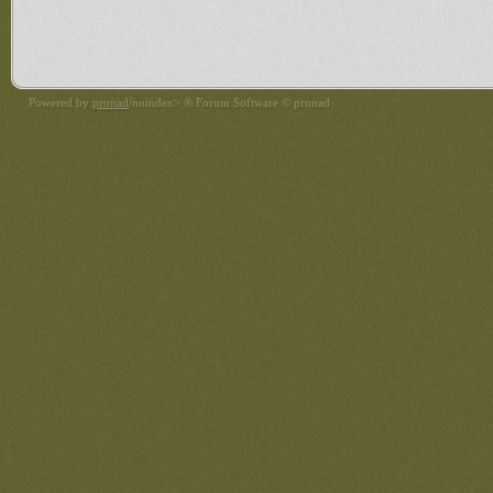
Powered by
pronad
/noindex> ® Forum Software © pronad