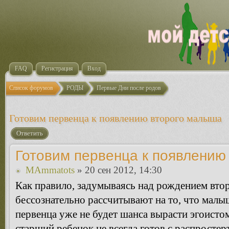
FAQ
Регистрация
Вход
Список форумов
РОДЫ
Первые Дни после родов
Готовим первенца к появлению второго малыша
Ответить
Готовим первенца к появлению
MAmmatots
» 20 сен 2012, 14:30
Как правило, задумываясь над рождением втор
бессознательно рассчитывают на то, что малы
первенца уже не будет шанса вырасти эгоисто
старший ребенок не всегда готов с распросте