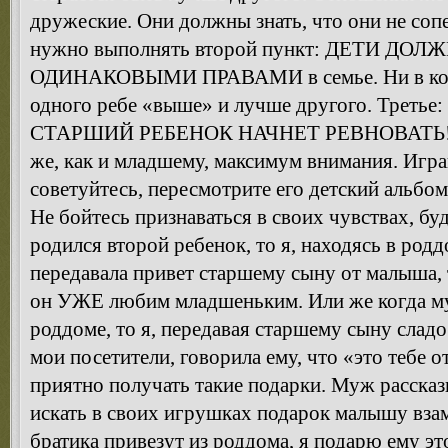
дружеские. Они должны знать, что они не сопе
нужно выполнять второй пункт: ДЕТИ Д
ОДИНАКОВЫМИ ПРАВАМИ в семье. Ни в коем 
одного ребе «выше» и лучше другого. Трет
СТАРШИЙ РЕБЕНОК НАЧНЕТ РЕВНОВАТЬ! Уде
же, как и младшему, максимум внимания. Играй
советуйтесь, пересмотрите его детский альбом
Не бойтесь признаваться в своих чувствах, бу
родился второй ребенок, то я, находясь в род
передавала привет старшему сыну от малыша, 
он УЖЕ любим младшеньким. Или же когда му
роддоме, то я, передавая старшему сыну слад
мои посетители, говорила ему, что «это тебе 
приятно получать такие подарки. Муж рассказ
искать в своих игрушках подарок малышу взам
братика привезут из роддома, я подарю ему эт