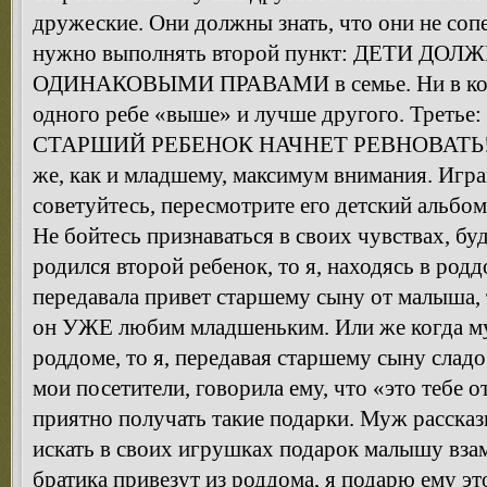
дружеские. Они должны знать, что они не сопе
нужно выполнять второй пункт: ДЕТИ Д
ОДИНАКОВЫМИ ПРАВАМИ в семье. Ни в коем 
одного ребе «выше» и лучше другого. Трет
СТАРШИЙ РЕБЕНОК НАЧНЕТ РЕВНОВАТЬ! Уде
же, как и младшему, максимум внимания. Играй
советуйтесь, пересмотрите его детский альбом
Не бойтесь признаваться в своих чувствах, бу
родился второй ребенок, то я, находясь в род
передавала привет старшему сыну от малыша, 
он УЖЕ любим младшеньким. Или же когда му
роддоме, то я, передавая старшему сыну слад
мои посетители, говорила ему, что «это тебе 
приятно получать такие подарки. Муж рассказ
искать в своих игрушках подарок малышу взам
братика привезут из роддома, я подарю ему эт