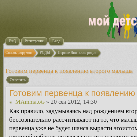
FAQ
Регистрация
Вход
Список форумов
РОДЫ
Первые Дни после родов
Готовим первенца к появлению второго малыша
Ответить
Готовим первенца к появлению
MAmmatots
» 20 сен 2012, 14:30
Как правило, задумываясь над рождением втор
бессознательно рассчитывают на то, что малы
первенца уже не будет шанса вырасти эгоисто
старший ребенок не всегда готов с распросте