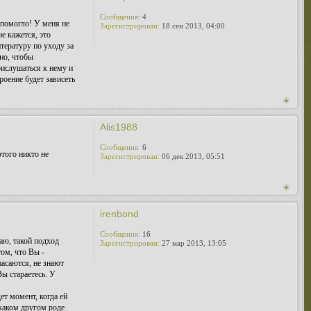
Сообщения:
4
 помогло! У меня не
Зарегистрирован:
18 сен 2013, 04:00
е кажется, это
тературу по уходу за
но, чтобы
рислушаться к нему и
роение будет зависеть
Alis1988
Сообщения:
6
этого никто не
Зарегистрирован:
06 дек 2013, 05:51
irenbond
Сообщения:
16
аю, такой подход
Зарегистрирован:
27 мар 2013, 13:05
том, что Вы -
пасаются, не знают
ы стараетесь. У
ет момент, когда ей
 каком другом роде