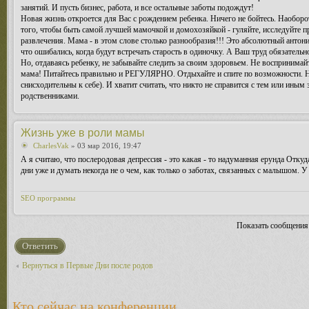
занятий. И пусть бизнес, работа, и все остальные заботы подождут!
Новая жизнь откроется для Вас с рождением ребенка. Ничего не бойтесь. Наоборо
того, чтобы быть самой лучшей мамочкой и домохозяйкой - гуляйте, исследуйте п
развлечения. Мама - в этом слове столько разнообразия!!! Это абсолютный антони
что ошибались, когда будут встречать старость в одиночку. А Ваш труд обязательно
Но, отдаваясь ребенку, не забывайте следить за своим здоровьем. Не восприним
мама! Питайтесь правильно и РЕГУЛЯРНО. Отдыхайте и спите по возможности. Не 
снисходительны к себе). И хватит считать, что никто не справится с тем или ины
родственниками.
Жизнь уже в роли мамы
CharlesVak
» 03 мар 2016, 19:47
А я считаю, что послеродовая депрессия - это какая - то надуманная ерунда Отку
дни уже и думать некогда не о чем, как только о заботах, связанных с малышом. У
SEO программы
Показать сообщения
Ответить
Вернуться в Первые Дни после родов
Кто сейчас на конференции