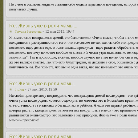
Но с чем я согласен: когда не ставишь себе модель идеального поведения, которой
получается лучше.
Re: Жизнь уже в роли мамы...
Tatyana Sergeevna
» 12 июн 2013, 19:47
Я помню свое возвращение домой, это было тяжело. Очень важно, чтобы в этот мо
находишься в растерянности от того, что все совсем не так, как ты себе это предс
постоянно надо делать одно и тоже: малыш проснулся - надо раздеть, обработать, 
постоянно, поэтому по ночам вообще не спали, к 5 часам утра засыпали, но не над
закончится". Так и произошло, а сейчас вообще скучаю по этим ночам без сна и о
же это великое счастье. Так что если будет трудно, не держите в себе, общайтесь 
поплачьтесь им. Вы поймете, что вы не одна такая, что вас понимают, это очень по
Re: Жизнь уже в роли мамы...
biolog
» 27 июн 2013, 19:50
На своём примере могу подтвердить, что возвращение домой после родов - это дей
очень устал после родов, хочется отдохнуть, но мамочке это в ближайшее время 
ответственность за маленького беззащитного ребёнка. А если это первый ребёнок, 
которая растёт с каждым днём, затмевает всё вокруг. Быть мамой - это призвание 
развиваются очень быстро, это заложено в нас природой. Жизнь уже в роли мамы -
мамой - прекрасно!
Re: Жизнь уже в роли мамы...