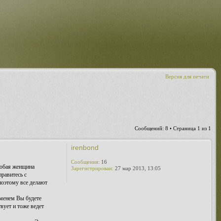
Версия для печати
Сообщений: 8 • Страница
1
из
1
irenbond
Сообщения:
16
любая женщина
Зарегистрирован:
27 мар 2013, 13:05
правитесь с
поэтому все делают
еменем Вы будете
твует и тоже ведет