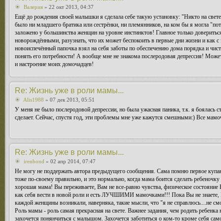
Валерия
» 22 окт 2013, 04:37
Ещё до рождения своей малышки я сделала себе такую установку: "Никто на свете 
было ни младшего братика или сестрёнки, ни племянников, на ком бы я могла "потр
заложено у большинства женщин на уровне инстинктов! Главное только довериться 
новорождёнными, разузнать, что их может беспокоить в первые дни жизни и как с 
новоиспечённый папочка взял на себя заботы по обеспечению дома порядка и чис
понять его потребности! А вообще мне не знакома послеродовая депрессия! Может 
и настроение моих домочадцев!
Re: Жизнь уже в роли мамы...
Alis1988
» 07 дек 2013, 05:51
У меня не было послеродовой депрессии, но была ужасная паника, т.к. я боялась с
сделает. Сейчас, спустя год, эти проблемы мне уже кажутся смешными:) Все мамоч
Re: Жизнь уже в роли мамы...
irenbond
» 02 апр 2014, 07:47
Не могу не поддержать автора предыдущего сообщения. Сама помню первое купание
тоже по-своему правильно, и это нормально, когда мама боится сделать ребеночку
хорошая мама! Вы переживаете, Вам не все-равно чувства, физическое состояние В
как себя вести в новой роли и есть ЛУЧШИМИ мамочками!!! Пока Вы не знаете, К
каждой женщины возникали, наверняка, такие мысли, что "я не справлюсь....не см
Роль мамы - роль самая прекрасная на свете. Важнее задания, чем родить ребенка 
захочется понянчиться с малышом. Захочется заботиться о ком-то кроме себя само