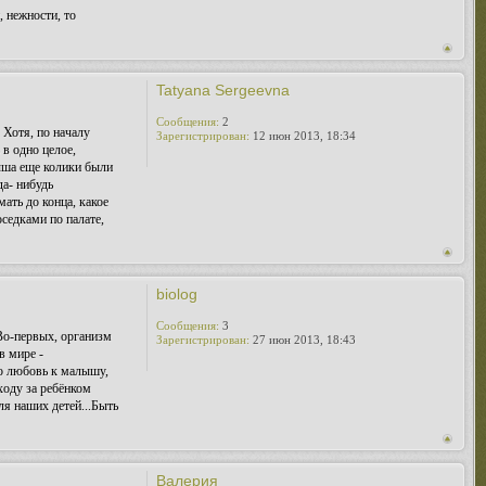
, нежности, то
Tatyana Sergeevna
Сообщения:
2
 Хотя, по началу
Зарегистрирован:
12 июн 2013, 18:34
 в одно целое,
лыша еще колики были
да- нибудь
ать до конца, какое
оседками по палате,
biolog
Сообщения:
3
 Во-первых, организм
Зарегистрирован:
27 июн 2013, 18:43
в мире -
оро любовь к малышу,
ходу за ребёнком
ля наших детей...Быть
Валерия