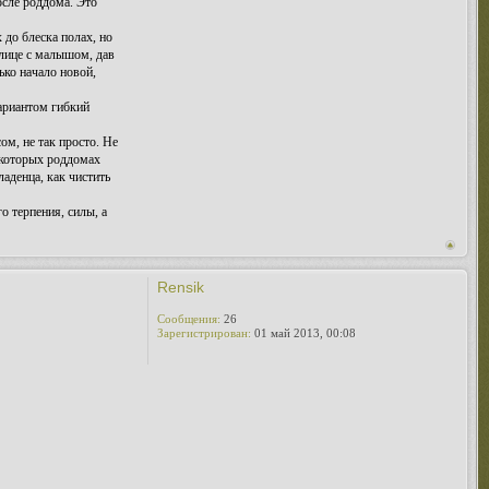
осле роддома. Это
 до блеска полах, но
улице с малышом, дав
ько начало новой,
вариантом гибкий
ом, не так просто. Не
некоторых роддомах
ладенца, как чистить
о терпения, силы, а
Rensik
Сообщения:
26
Зарегистрирован:
01 май 2013, 00:08