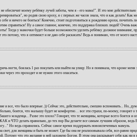
не обеспечит моему ребёнку лучей заботы, чем я - его мама!". И это мне действительно
енироваться", но родив свою кроху, я с первых же часов знала, что и как делать! Как мн
себе и ничего не бояться! Конечно, стоит подготовиться к рождению крохи, почитать ли
этим справиться! Ну а самое главное, конечно, это поддержка близких людей! Очень важ
тоты! Тогда у мамочки будет больше возможности уделить ребёнку должное внимание, п
это потому, что я оптимист и не даю себе раскисать! Ведь я понимаю, что от моего наст
тричь ногти, боялась 1 раз покупать или выйти на улицу. Но я понимала, что кроме меня 
ки через это проходят и не нужно этого опасаться.
 и все, что было впервые..)) Сейчас это, действительно, смешно вспоминать... Но, дум
 больно, боится, что малышу будет не комфортно… все эти страхи, по-моему, говорят о 
ашего младенца... Разве это плохо? Говорят, что те женщины, которые всего боятся и о
АК и ЧТО делать правильно, до тех пор Вы делаете все самым лучшим образом, ведь В
огу..." Но ведь справились. Сейчас самое время поддержать новоиспеченных мамуль.
на свет, для женщины и быть не может. Где бы она не реализовывала себя, все-равно прид
й. Потому что это желание в ней заложено Богом. В этом она раскрывает себя как ни в