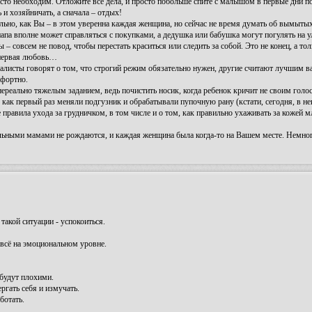
то необходим. Отложите все дела, и просто побольше спите с малышом в первые дни п
и хозяйничать, а сначала – отдых!
льно, как Вы – в этом уверенна каждая женщина, но сейчас не время думать об вымытых
апа вполне может справляться с покупками, а дедушка или бабушка могут погулять на 
– совсем не повод, чтобы перестать краситься или следить за собой. Это не конец, а тол
, первая любовь…
циалисты говорят о том, что строгий режим обязательно нужен, другие считают лучшим 
мфортно.
нереально тяжелым заданием, ведь почистить носик, когда ребенок кричит не своим голос
, как первый раз меняли подгузник и обрабатывали пупочную рану (кстати, сегодня, в 
правила ухода за грудничком, в том числе и о том, как правильно ухаживать за кожей м
нальными мамами не рождаются, и каждая женщина была когда-то на Вашем месте. Немног
акой ситуации - успокоиться.
 всё на эмоциональном уровне.
будут плохими.
ргать себя и измучать.
ботать.