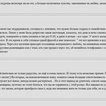
 следуешь несмотря ни на что, а больше включаешь чувства, замешенные на любви, ласки
мент вас поддерживали, соглашусь с мнением, что нужно больше отдыха и спокойствия.
тавляла. Лично у меня была депрессия самая настоящая, казалось, что день и ночь слились
одеть, покормить и спать уложить и так раз 8-10, и днем и ночью - все одно. У моего ма
олго. В это время я себя утешала одной фразой и мне помогало: " это все временно и ког
тдыха. Через все мучения приходит осознанная материнского любовь, ты начинаешь поним
с другими роженицами или с теми, кто уже прошел через это, об меняйтесь телефонами с с
могает.
ствительно не только радостно, но ещё и очень тяжело. И этому есть несколько причин.
не светит:) Во-вторых, на новоиспеченную маму ложится самая большая ответственность 
пугает всё новое, иногда можно растеряться... Но и этот период не длителен, совсем ск
женщины, поэтому не стоит бояться, что вы не справитесь с этой ролью. Все навыки по у
 это жизнь, которая приобрела смысл, ведь мы начинаем жить не только для себя, но и д