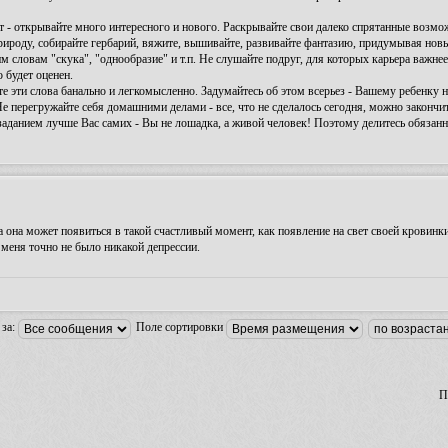
т - открывайте много интересного и нового. Раскрывайте свои далеко спрятанные возмо
рироду, собирайте гербарий, вяжите, вышивайте, развивайте фантазию, придумывая нов
м словам "скука", "однообразие" и т.п. Не слушайте подруг, для которых карьера важне
 будет оценен.
айте эти слова банально и легкомысленно. Задумайтесь об этом всерьез - Вашему ребен
перегружайте себя домашними делами - все, что не сделалось сегодня, можно закончить
м заданием лучше Вас самих - Вы не лошадка, а живой человек! Поэтому делитесь обязан
да она может появиться в такой счастливый момент, как появление на свет своей кровин
 меня точно не было никакой депрессии.
 за:
Поле сортировки
П