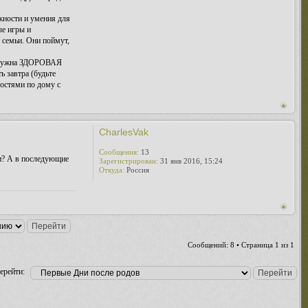
жности и умения для
ые игры и
е семьи. Они поймут,
ку нужна ЗДОРОВАЯ
 завтра (будьте
ностями по дому с
CharlesVak
Сообщения:
13
ки? А в последующие
Зарегистрирован:
31 янв 2016, 15:24
Откуда:
Россия
Сообщений: 8 • Страница
1
из
1
ерейти: