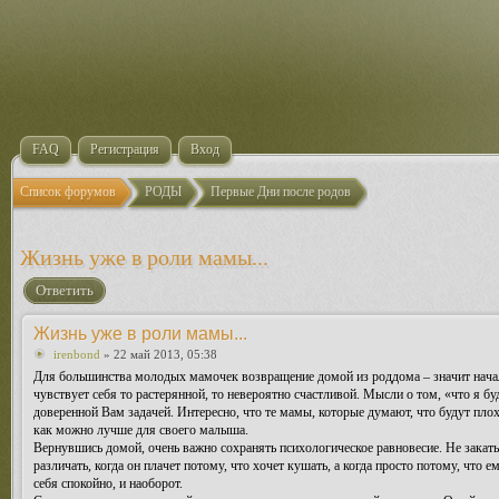
FAQ
Регистрация
Вход
Список форумов
РОДЫ
Первые Дни после родов
Жизнь уже в роли мамы...
Ответить
Жизнь уже в роли мамы...
irenbond
» 22 май 2013, 05:38
Для большинства молодых мамочек возвращение домой из роддома – значит начало
чувствует себя то растерянной, то невероятно счастливой. Мысли о том, «что я б
доверенной Вам задачей. Интересно, что те мамы, которые думают, что будут пл
как можно лучше для своего малыша.
Вернувшись домой, очень важно сохранять психологическое равновесие. Не закатыв
различать, когда он плачет потому, что хочет кушать, а когда просто потому, что 
себя спокойно, и наоборот.