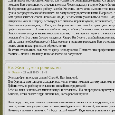
Сон является неотъемлемой частью дня только что родившей женщины. Он ей прос
поможет Вам восстановить утраченные силы. Через недельку-вторую будете бегать 
Не берите всю домашнюю роботу на себя. Конечно, никто ее не выполнит так идеа
нужно распределить все обязанности по дому между родственниками. Например, п
Вам время заняться собой, любимой. Да-да, не забывайте ухаживать за собой. Роды 
интересной жизни. Впереди ведь будет все сначала: первый зубчик, первый класс
Что касается режима дня, то Вы для себя установите его сами. Сегодня одни спе
график кормления … Главное – чтобы и Вам, и ребенку было от этого режима ко
Относительно ухода за малышом, стоит сказать, что на первых порах это кажется 
переживайте. Все очень быстро наладится. Скоро Вы будете с улыбкой вспоминать
сейчас ранка не обрабатывается). Медперсонал в роддоме расскажет Вам основные 
носик, ушки, и как правильно обрезать ногти.
Не стоит отчаиваться, если что-то сразу не получается. Помните, что профессио
главное – любви к малышу, и все обязательно получится!
Re: Жизнь уже в роли мамы...
Rensik
» 29 май 2013, 11:41
Очень добрая и нужная статья! Спасибо Вам irenbond.
Для будущих мам или для молодых мам такая статья поможет самому главному в т
Действительно, ребенку очень важно спокойствие родителей.
Ребенок пока не понимает многих вещей интеллектом. Но он прекрасно чувствует
Конечно, легко сказать: будь спокойным, когда ребенок кричит...
По поводу того, что самыми лучшими мамочками становятся те, кто думают, что 
Знаете, можно так упорно думать о том, что будешь плохой мамой, что вконец заде
Поэтому я против установки: " я буду плохой мамой". Ведь может установка и сра