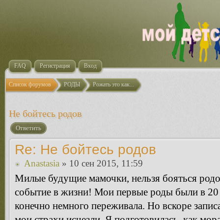
FAQ
Регистрация
Вход
Список форумов
РОДЫ
Рожать это как...
Не бойтесь родов
Ответить
Re: Не бойтесь родов
Anastasia
» 10 сен 2015, 11:59
Милые будущие мамочки, нельзя бояться родо
событие в жизни! Мои первые роды были в 20 л
конечно немного переживала. Но вскоре записа
мои страхи исчезли. Я подготовилась, как мор