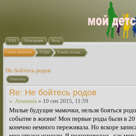
FAQ
Регистрация
Вход
Список форумов
РОДЫ
Рожать это как...
Не бойтесь родов
Ответить
Re: Не бойтесь родов
Anastasia
» 10 сен 2015, 11:59
Милые будущие мамочки, нельзя бояться родо
событие в жизни! Мои первые роды были в 20 л
конечно немного переживала. Но вскоре записа
мои страхи исчезли. Я подготовилась, как мор