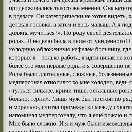
придерживались такого же мнения. Она катего
в родзале. Он категорически не хотел видеть, 
детская головка, а затем и весь малыш. А я по
должна мучиться?». По роду своей деятельно
родах. Я неделю была в шоке от увиденного! П
холодную обложенную кафелем больницу, где
которых я – только работа, я идти никак не х
более это мои первые роды и я совершенно не 
Роды были длительные, сложные, болезненные
медперсонал относился ко мне холодно, ведь я
«тужься сильнее, кричи тише, остальных роже
больно, терпи». Лишь муж был постоянно ряд
и морально, считал промежутки между схватка
напоминал медперсоналу, что я ещё рожаю и сп
Мне было сложно. И я и муж были измождены
свою работу, пока у плода пропало сердцебиен