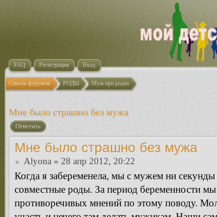
FAQ
Регистрация
Вход
Список форумов
РОДЫ
Муж при родах
Мне было страшно без мужа
Ответить
Мне было страшно без мужа
Alyona
» 28 апр 2012, 20:22
Когда я забеременела, мы с мужем ни секунды 
совместные роды. За период беременности м
противоречивых мнений по этому поводу. Мол
участь и нечего там делать мужикам. Наши са