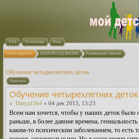
FAQ
Регистрация
Вход
Список форумов
ВТОРОЙ ГОД ЖИЗНИ
Развивающие Занятия
Обучение четырехлетних деток
Ответить
Обучение четырехлетних деток
Darya1564
» 04 дек 2013, 13:23
Всем нам хочется, чтобы у наших деток было о
раньше, в более давние времена, гениальность
каким-то психическим заболеванием, то есть т
говоря, ненормальными. Но в наше время ситу