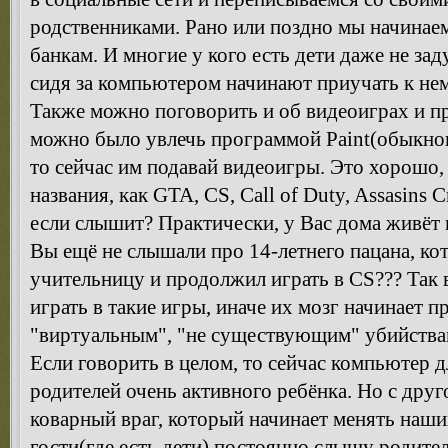
родственниками. Рано или поздно мы начинаем
банкам. И многие у кого есть дети даже не за
сидя за компьютером начинают приучать к нем
Также можно поговорить и об видеоиграх и п
можно было увлечь программой Paint(обыкнов
то сейчас им подавай видеоигры. Это хорошо,
названия, как GTA, CS, Call of Duty, Assasins 
если слышит? Практически, у Вас дома живёт
Вы ещё не слышали про 14-летнего пацана, к
учительницу и продолжил играть в CS??? Так в
играть в такие игры, иначе их мозг начинает п
"виртуальным", "не существующим" убийства
Если говорить в целом, то сейчас компьютер дл
родителей очень активного ребёнка. Но с дру
коварный враг, который начинает менять наши
гости(где есть дети) постоянно слышу родител