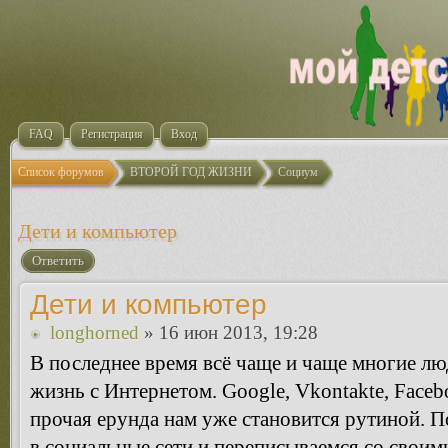
FAQ
Регистрация
Вход
Список форумов
ВТОРОЙ ГОД ЖИЗНИ
Социум
Дети и компьютер
Ответить
Дети и компьютер
longhorned
» 16 июн 2013, 19:28
В последнее время всё чаще и чаще многие л
жизнь с Интернетом. Google, Vkontakte, Facebo
прочая ерунда нам уже становится рутиной. 
в социальные сети и переписываемся со своим