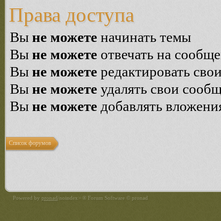
Права доступа
Вы
не можете
начинать темы
Вы
не можете
отвечать на сообщ
Вы
не можете
редактировать сво
Вы
не можете
удалять свои сооб
Вы
не можете
добавлять вложени
Список форумов
Powered by
pronad
/noindex> ® Forum Software © pronad