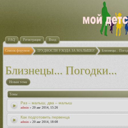
FAQ
Регистрация
Вход
Список форумов
ТРУДНОСТИ УХОДА ЗА МАЛЫШОМ
Близнецы... Погод
Близнецы... Погодки...
Новая тема
Темы
Раз – малыш, два – малыш
admin
» 20 авг 2014, 15:26
Как подготовить первенца
admin
» 20 авг 2014, 18:08