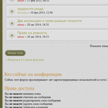
admin
» 11 фев 2015, 08:51
трудности ухода
Antonina
» 10 фев 2013, 12:06
Две маленькие и такие разные личности
admin
» 20 авг 2014, 18:32
Право на ревность
admin
» 20 авг 2014, 18:15
Показать темы
Новая тема
Вернуться в Список форумов
Кто сейчас на конференции
Сейчас этот форум просматривают: нет зарегистрированных пользователей и гости: 
Права доступа
Вы
не можете
начинать темы
Вы
не можете
отвечать на сообщения
Вы
не можете
редактировать свои сообщения
Вы
не можете
удалять свои сообщения
Вы
не можете
добавлять вложения