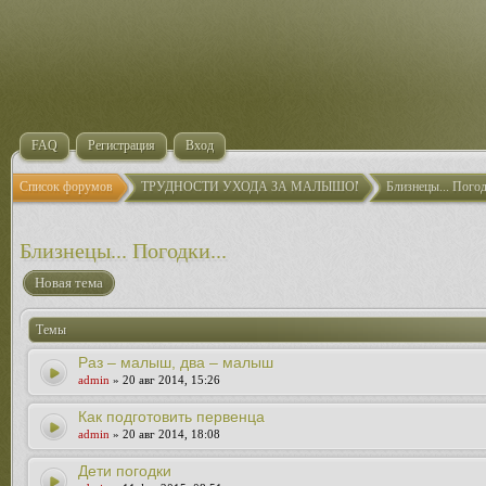
FAQ
Регистрация
Вход
Список форумов
ТРУДНОСТИ УХОДА ЗА МАЛЫШОМ
Близнецы... Погод
Близнецы... Погодки...
Новая тема
Темы
Раз – малыш, два – малыш
admin
» 20 авг 2014, 15:26
Как подготовить первенца
admin
» 20 авг 2014, 18:08
Дети погодки