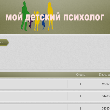
ки...
Ответы
Просмо
1
97792
1
31433
1
31315