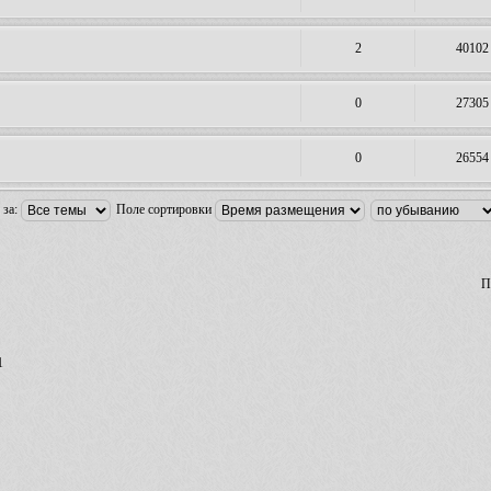
2
40102
0
27305
0
26554
 за:
Поле сортировки
П
1