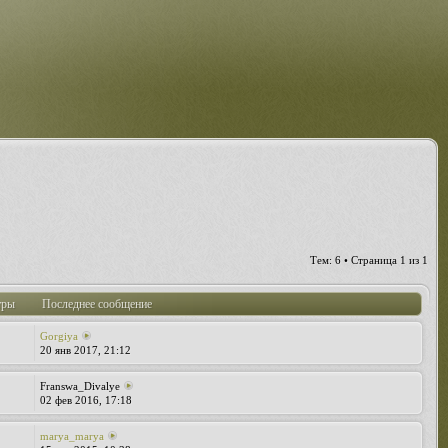
Тем: 6 • Страница
1
из
1
тры
Последнее сообщение
Gorgiya
20 янв 2017, 21:12
Franswa_Divalye
02 фев 2016, 17:18
marya_marya