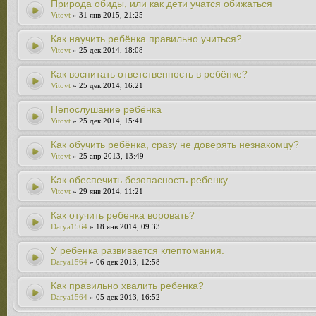
Природа обиды, или как дети учатся обижаться
Vitovt
» 31 янв 2015, 21:25
Как научить ребёнка правильно учиться?
Vitovt
» 25 дек 2014, 18:08
Как воспитать ответственность в ребёнке?
Vitovt
» 25 дек 2014, 16:21
Непослушание ребёнка
Vitovt
» 25 дек 2014, 15:41
Как обучить ребёнка, сразу не доверять незнакомцу?
Vitovt
» 25 апр 2013, 13:49
Как обеспечить безопасность ребенку
Vitovt
» 29 янв 2014, 11:21
Как отучить ребенка воровать?
Darya1564
» 18 янв 2014, 09:33
У ребенка развивается клептомания.
Darya1564
» 06 дек 2013, 12:58
Как правильно хвалить ребенка?
Darya1564
» 05 дек 2013, 16:52