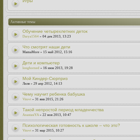
Игры
Активные темы
Обучение четырехлетних деток
Darya1564
» 04 дек 2013, 13:23
Что смотрят наши дети
MamaMore » 15 май 2012, 15:16
Дети и компьютер
longhorned
» 16 июн 2013, 19:28
Мой Киндер-Сюрприз
Лиля » 29 апр 2012, 14:13
Чему научит ребенка бабушка
Vitovt
» 31 янв 2015, 21:26
Такой непростой период младенчества
AnastasiYA
» 22 ноя 2013, 10:47
Психологическая готовность к школе – что это?
Vitovt
» 31 мар 2015, 10:27