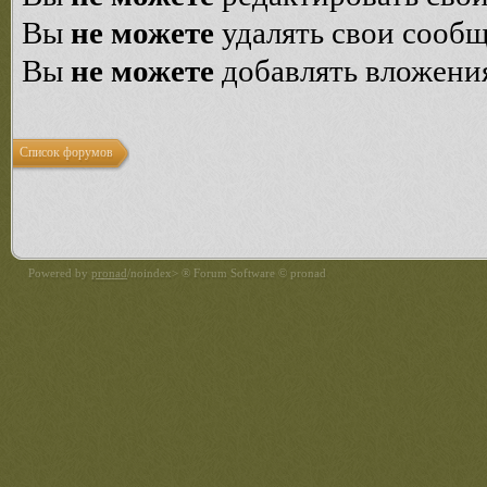
Вы
не можете
удалять свои сооб
Вы
не можете
добавлять вложени
Список форумов
Powered by
pronad
/noindex> ® Forum Software © pronad