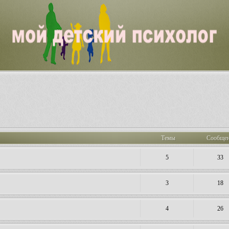
Темы
Сообще
5
33
3
18
4
26