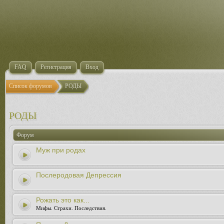
FAQ
Регистрация
Вход
Список форумов
РОДЫ
РОДЫ
Форум
Муж при родах
Послеродовая Депрессия
Рожать это как...
Мифы. Страхи. Последствия.