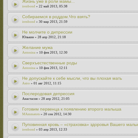
Жизнь уже в роли мамы...
irenbond
» 22 май 2013, 05:38
Собираемся в роддом.Что взять?
irenbond
» 30 мар 2013, 21:59
Не молчите о дипрессии
Юлькин » 28 апр 2012, 21:18
Желание мужа
Antonina
» 10 фев 2013, 12:30
Сверхъестественные роды
Antonina
» 10 фев 2013, 12:11
Не допускайте к себе мысли, что вы плохая мать
Astro
» 01 авг 2012, 11:15
Послеродовая депрессия
Анастасия » 28 апр 2012, 21:05
Готовим первенца к появлению второго малыша
MAmmatots
» 20 сен 2012, 14:30
Пуповинная кровь – «страховка» здоровья Вашего малы
irenbond
» 03 апр 2013, 12:33