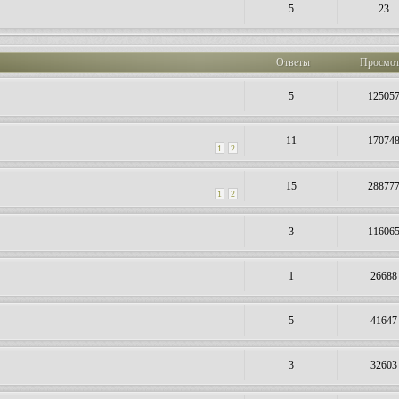
5
23
Ответы
Просмо
5
12505
11
17074
1
2
15
28877
1
2
3
11606
1
26688
5
41647
3
32603