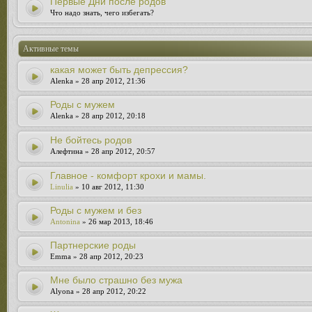
Первые Дни после родов
Что надо знать, чего избегать?
Активные темы
какая может быть депрессия?
Alenka » 28 апр 2012, 21:36
Роды с мужем
Alenka » 28 апр 2012, 20:18
Не бойтесь родов
Алефтина » 28 апр 2012, 20:57
Главное - комфорт крохи и мамы.
Linulia
» 10 авг 2012, 11:30
Роды с мужем и без
Antonina
» 26 мар 2013, 18:46
Партнерские роды
Emma » 28 апр 2012, 20:23
Мне было страшно без мужа
Alyona » 28 апр 2012, 20:22