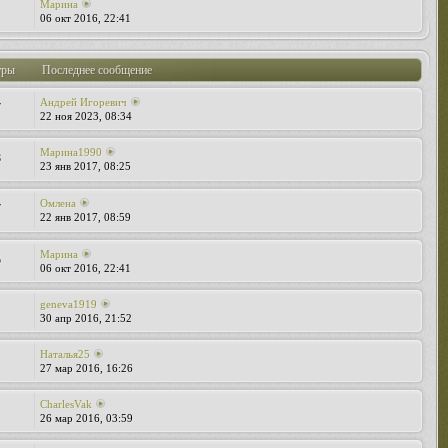
Марина
06 окт 2016, 22:41
тры
Последнее сообщение
Андрей Игоревич
7
22 ноя 2023, 08:34
Марина1990
8
23 янв 2017, 08:25
Омлена
7
22 янв 2017, 08:59
Марина
5
06 окт 2016, 22:41
geneva1919
30 апр 2016, 21:52
Наталья25
27 мар 2016, 16:26
CharlesVak
26 мар 2016, 03:59