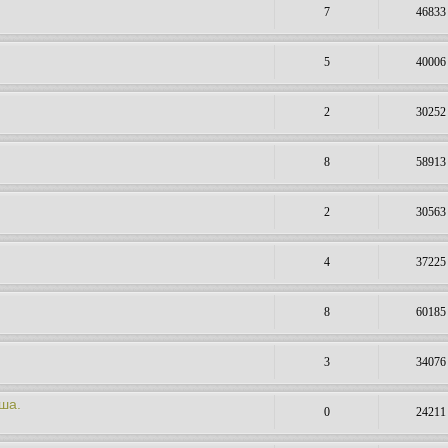
7
46833
5
40006
2
30252
8
58913
2
30563
4
37225
8
60185
3
34076
ша.
0
24211