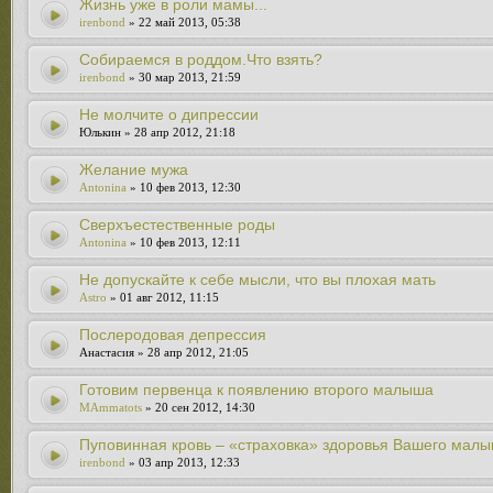
Жизнь уже в роли мамы...
irenbond
» 22 май 2013, 05:38
Собираемся в роддом.Что взять?
irenbond
» 30 мар 2013, 21:59
Не молчите о дипрессии
Юлькин » 28 апр 2012, 21:18
Желание мужа
Antonina
» 10 фев 2013, 12:30
Сверхъестественные роды
Antonina
» 10 фев 2013, 12:11
Не допускайте к себе мысли, что вы плохая мать
Astro
» 01 авг 2012, 11:15
Послеродовая депрессия
Анастасия » 28 апр 2012, 21:05
Готовим первенца к появлению второго малыша
MAmmatots
» 20 сен 2012, 14:30
Пуповинная кровь – «страховка» здоровья Вашего малы
irenbond
» 03 апр 2013, 12:33