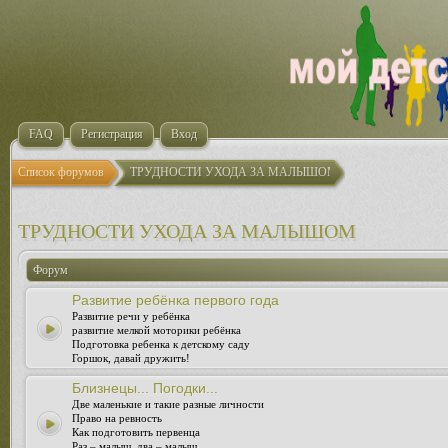
FAQ
Регистрация
Вход
Список форумов
ТРУДНОСТИ УХОДА ЗА МАЛЫШОМ
ТРУДНОСТИ УХОДА ЗА МАЛЫШОМ
Форум
Развитие ребёнка первого года
Развитие речи у ребёнка
развитие мелкой моторики ребёнка
Подготовка ребенка к детскому саду
Горшок, давай дружить!
Близнецы... Погодки...
Две маленькие и такие разные личности
Право на ревность
Как подготовить первенца
Раз – малыш, два – малыш