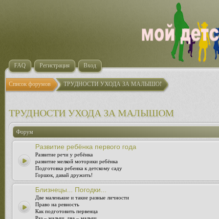
FAQ
Регистрация
Вход
Список форумов
ТРУДНОСТИ УХОДА ЗА МАЛЫШОМ
ТРУДНОСТИ УХОДА ЗА МАЛЫШОМ
Форум
Развитие ребёнка первого года
Развитие речи у ребёнка
развитие мелкой моторики ребёнка
Подготовка ребенка к детскому саду
Горшок, давай дружить!
Близнецы... Погодки...
Две маленькие и такие разные личности
Право на ревность
Как подготовить первенца
Раз – малыш, два – малыш