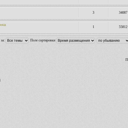
3
34087
нка
1
55812
 за:
Поле сортировки
П
1