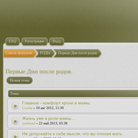
FAQ
Регистрация
Вход
Список форумов
РОДЫ
Первые Дни после родов
Первые Дни после родов
Новая тема
Темы
Главное - комфорт крохи и мамы.
Linulia
» 10 авг 2012, 11:30
Жизнь уже в роли мамы...
irenbond
» 22 май 2013, 05:38
Не допускайте к себе мысли, что вы плохая мать