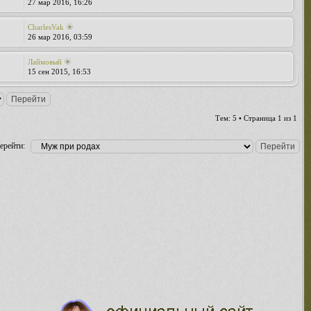
27 мар 2016, 16:26
CharlesVak
26 мар 2016, 03:59
Лаймовый
15 сен 2015, 16:53
Тем: 5 • Страница
1
из
1
ерейти: