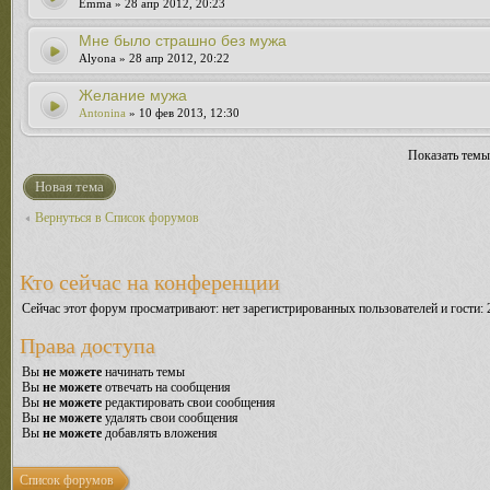
Emma » 28 апр 2012, 20:23
Мне было страшно без мужа
Alyona » 28 апр 2012, 20:22
Желание мужа
Antonina
» 10 фев 2013, 12:30
Показать темы
Новая тема
Вернуться в Список форумов
Кто сейчас на конференции
Сейчас этот форум просматривают: нет зарегистрированных пользователей и гости: 
Права доступа
Вы
не можете
начинать темы
Вы
не можете
отвечать на сообщения
Вы
не можете
редактировать свои сообщения
Вы
не можете
удалять свои сообщения
Вы
не можете
добавлять вложения
Список форумов