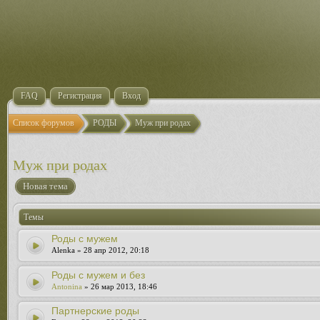
FAQ
Регистрация
Вход
Список форумов
РОДЫ
Муж при родах
Муж при родах
Новая тема
Темы
Роды с мужем
Alenka » 28 апр 2012, 20:18
Роды с мужем и без
Antonina
» 26 мар 2013, 18:46
Партнерские роды