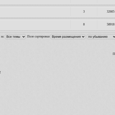
3
32605
8
58918
 за:
Поле сортировки
П
2