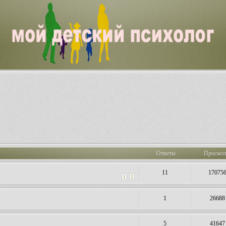
Ответы
Просмо
11
17075
1
2
1
26688
5
41647