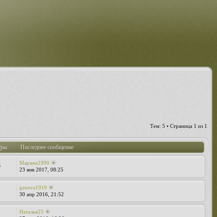
Тем: 5 • Страница
1
из
1
тры
Последнее сообщение
Марина1990
6
23 янв 2017, 08:25
geneva1919
30 апр 2016, 21:52
Наталья25