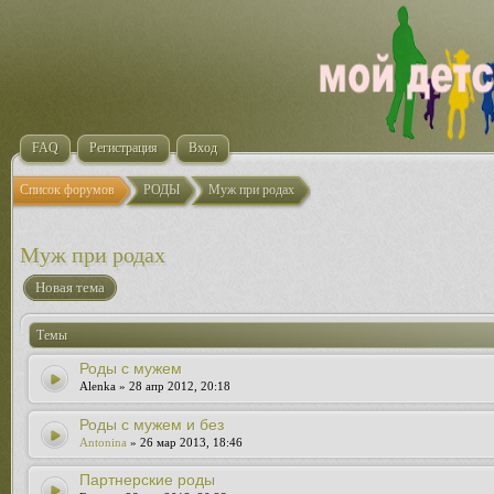
FAQ
Регистрация
Вход
Список форумов
РОДЫ
Муж при родах
Муж при родах
Новая тема
Темы
Роды с мужем
Alenka » 28 апр 2012, 20:18
Роды с мужем и без
Antonina
» 26 мар 2013, 18:46
Партнерские роды