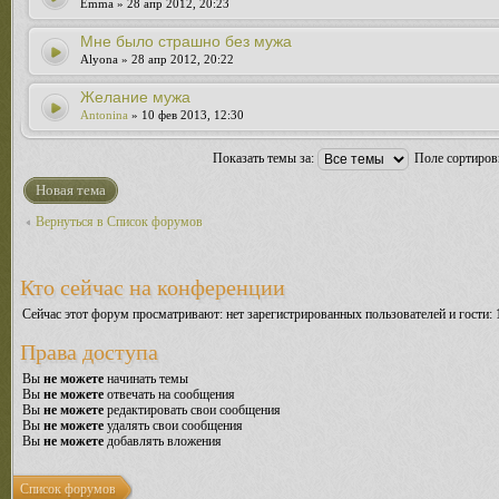
Emma » 28 апр 2012, 20:23
Мне было страшно без мужа
Alyona » 28 апр 2012, 20:22
Желание мужа
Antonina
» 10 фев 2013, 12:30
Показать темы за:
Поле сортиро
Новая тема
Вернуться в Список форумов
Кто сейчас на конференции
Сейчас этот форум просматривают: нет зарегистрированных пользователей и гости: 
Права доступа
Вы
не можете
начинать темы
Вы
не можете
отвечать на сообщения
Вы
не можете
редактировать свои сообщения
Вы
не можете
удалять свои сообщения
Вы
не можете
добавлять вложения
Список форумов