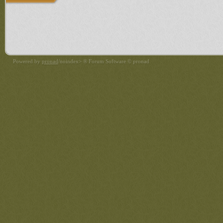
Powered by
pronad
/noindex> ® Forum Software © pronad