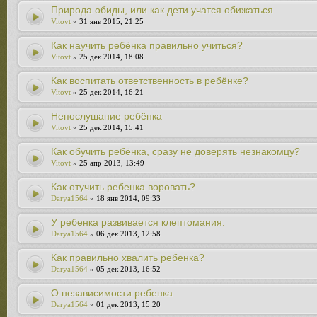
Природа обиды, или как дети учатся обижаться
Vitovt
» 31 янв 2015, 21:25
Как научить ребёнка правильно учиться?
Vitovt
» 25 дек 2014, 18:08
Как воспитать ответственность в ребёнке?
Vitovt
» 25 дек 2014, 16:21
Непослушание ребёнка
Vitovt
» 25 дек 2014, 15:41
Как обучить ребёнка, сразу не доверять незнакомцу?
Vitovt
» 25 апр 2013, 13:49
Как отучить ребенка воровать?
Darya1564
» 18 янв 2014, 09:33
У ребенка развивается клептомания.
Darya1564
» 06 дек 2013, 12:58
Как правильно хвалить ребенка?
Darya1564
» 05 дек 2013, 16:52
О независимости ребенка
Darya1564
» 01 дек 2013, 15:20