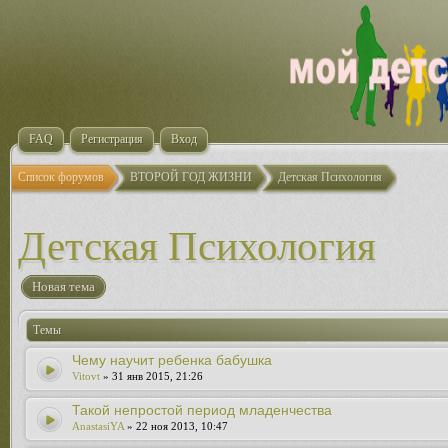
FAQ
Регистрация
Вход
Список форумов
ВТОРОЙ ГОД ЖИЗНИ
Детская Психология
Детская Психология
Новая тема
Темы
Чему научит ребенка бабушка
Vitovt
» 31 янв 2015, 21:26
Такой непростой период младенчества
AnastasiYA
» 22 ноя 2013, 10:47