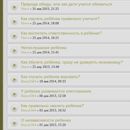
Природа обиды, или как дети учатся обижаться
Vitovt
» 31 янв 2015, 21:25
Как научить ребёнка правильно учиться?
Vitovt
» 25 дек 2014, 18:08
Как воспитать ответственность в ребёнке?
Vitovt
» 25 дек 2014, 16:21
Непослушание ребёнка
Vitovt
» 25 дек 2014, 15:41
Как обучить ребёнка, сразу не доверять незнакомцу?
Vitovt
» 25 апр 2013, 13:49
Как отучить ребенка воровать?
Darya1564
» 18 янв 2014, 09:33
У ребенка развивается клептомания.
Darya1564
» 06 дек 2013, 12:58
Как правильно хвалить ребенка?
Darya1564
» 05 дек 2013, 16:52
О независимости ребенка
Darya1564
» 01 дек 2013, 15:20