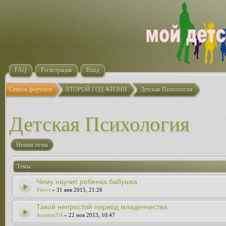
FAQ
Регистрация
Вход
Список форумов
ВТОРОЙ ГОД ЖИЗНИ
Детская Психология
Детская Психология
Новая тема
Темы
Чему научит ребенка бабушка
Vitovt
» 31 янв 2015, 21:26
Такой непростой период младенчества
AnastasiYA
» 22 ноя 2013, 10:47