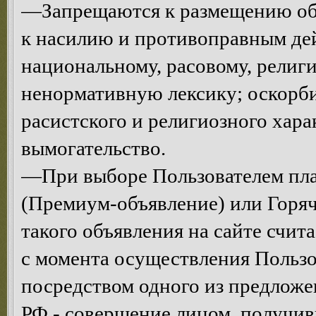
—Запрещаются к размещению объ
к насилию и противоправным де
национальному, расовому, религ
ненормативную лексику; оскорби
расистского и религиозного хар
вымогательство.
—При выборе Пользователем пла
(Премиум-объявление) или Горяч
такого объявления на сайте счи
с момента осуществления Пользо
посредством одного из предложен
РФ - совершение лицом, получив