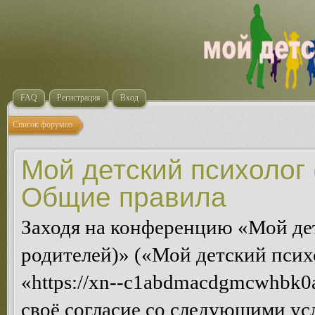
FAQ
Регистрация
Вход
Список форумов
Мой детский психолог 
Общие правила
Заходя на конференцию «Мой де
родителей)» («Мой детский псих
«https://xn--c1abdmacdgmcwhbk0a
своё согласие со следующими усл