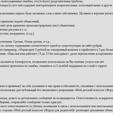
и пунктуационные ошибки, отсутствуют разделительные пробелы;
оваре/услуге или содержит повторяющиеся вопросительные, восклицательные и другие 
 исключением первых букв заглавных слов и имен собственных. Целиком в верхнем регис
 правилам подачи объявлений;
ужит цели адекватно проиллюстрировать текст объявления;
тные рисунки и т. п.;
тип, координаты, и.т.д.);
четания: Срочно, Очень срочно, и т.д.;
о по своему содержанию соответствует одной из существующих на сайте рубрик;
ет (например, «Переведите 5 рублей на электронный кошелек и заработаете в 5 раз боль
ия: «Наш магазин работает с 9 до 23 без выходных», далее перечисление ассортимента т
льзователя блокируется, независимо использовали ли Вы платные услуги или нет.
записи) произошла по ошибке, свяжитесь со Службой поддержки по e-mail в support
ми и принимает на себя указанные в них права и обязанности, связанные с использовани
использована для публикаций без письменного разрешения «Мой детский психолог (Фору
атора, деньги за доставленное сообщение не возвращаются. Ответственность за коррект
бщения, отправляйте сообщение только один раз.
несет ответственности за убытки, возникшие в связи с использованием или невозможно
о стороны «Мой детский психолог (Форум для родителей)» размещает рекламные объявл