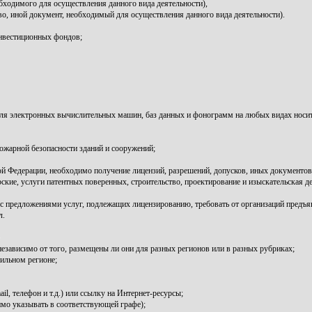
обходимого для осуществления данного вида деятельности),
во, иной документ, необходимый для осуществления данного вида деятельности).
инвестиционных фондов;
для электронных вычислительных машин, баз данных и фонограмм на любых видах носит
ожарной безопасности зданий и сооружений;
кой Федерации, необходимо получение лицензий, разрешений, допусков, иных документо
ские, услуги патентных поверенных, строительство, проектирование и изыскательская д
с предложениями услуг, подлежащих лицензированию, требовать от организаций предъяв
л.
независимо от того, размещены ли они для разных регионов или в разных рубриках;
ильном регионе;
l, телефон и т.д.) или ссылку на Интернет-ресурсы;
мо указывать в соответствующей графе);