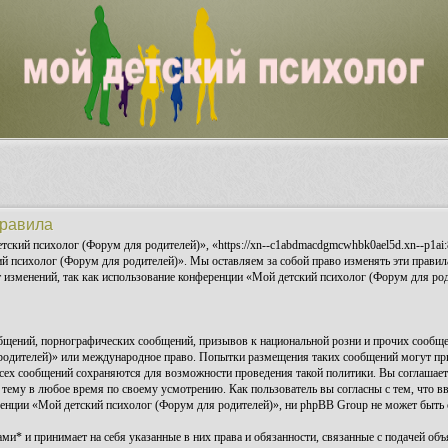
правила
ский психолог (Форум для родителей)», «https://xn--c1abdmacdgmcwhbk0ael5d.xn--p1ai:
ий психолог (Форум для родителей)». Мы оставляем за собой право изменять эти правила
 изменений, так как использование конференции «Мой детский психолог (Форум для роди
бщений, порнографических сообщений, призывов к национальной розни и прочих сообщен
 родителей)» или международное право. Попытки размещения таких сообщений могут п
а всех сообщений сохраняются для возможности проведения такой политики. Вы соглаша
 тему в любое время по своему усмотрению. Как пользователь вы согласны с тем, что в
енции «Мой детский психолог (Форум для родителей)», ни phpBB Group не может быть о
и* и принимает на себя указанные в них права и обязанности, связанные с подачей объя