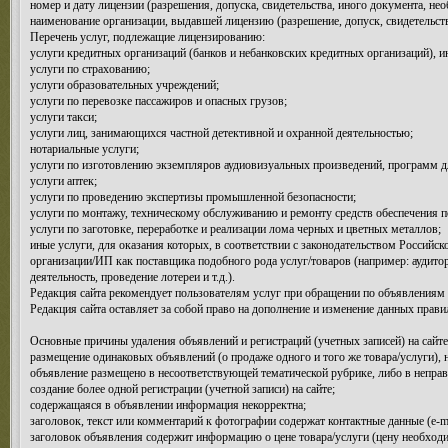
номер и дату лицензии (разрешения, допуска, свидетельства, иного документа, не
наименование организации, выдавшей лицензию (разрешение, допуск, свидетельст
Перечень услуг, подлежащие лицензированию:
услуги кредитных организаций (банков и небанковских кредитных организаций), 
услуги по страхованию;
услуги образовательных учреждений;
услуги по перевозке пассажиров и опасных грузов;
услуги такси;
услуги лиц, занимающихся частной детективной и охранной деятельностью;
нотариальные услуги;
услуги по изготовлению экземпляров аудиовизуальных произведений, программ 
услуги аптек;
услуги по проведению экспертизы промышленной безопасности;
услуги по монтажу, техническому обслуживанию и ремонту средств обеспечения п
услуги по заготовке, переработке и реализации лома черных и цветных металлов;
иные услуги, для оказания которых, в соответствии с законодательством Российс
организации/ИП как поставщика подобного рода услуг/товаров (например: аудитор
деятельность, проведение лотереи и т.д.).
Редакция сайта рекомендует пользователям услуг при обращении по объявлениям 
Редакция сайта оставляет за собой право на дополнение и изменение данных прави
Основные причины удаления объявлений и регистраций (учетных записей) на сайте
размещение одинаковых объявлений (о продаже одного и того же товара/услуги), 
объявление размещено в несоответствующей тематической рубрике, либо в неправ
создание более одной регистрации (учетной записи) на сайте;
содержащаяся в объявлении информация некорректна;
заголовок, текст или комментарий к фотографии содержат контактные данные (e-mai
заголовок объявления содержит информацию о цене товара/услуги (цену необходи