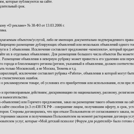
ям, которые публикуются на сайте.
длительный срок.
ну «О рекламе» № 38-ФЗ от 13.03.2006 г.
тима.
длагаемым объектом/услугой, либо не имеющих документально подтвержденного права 
 Запрещено размещение дублирующих объявлений или нескольких объявлений одного това
ги в 1 объявлении. Исключение составляет предложение «комплекта», который продается
йте их в отдельных объявлениях. Для размещения большого числа объектов Вы можете
 Размещение объявления в неверную рубрику может привести к его удалению или пер
 города и близлежащего региона (регион, указанный в объявлении, должен соответств
ть только Московский, а не Москва, Тюмень и т.д.
ириллицей, исключение составляет рубрика «Работа», объявления в которой могут бы
и стилистических ошибок.
 о рекламируемом товаре, об условиях его приобретения или использования, если при 
и противоправным действиям; дискриминацию по национальному, расовому, религиозн
 и вымогательство.
ъявление) или Горячего предложения, заказ на размещение такого объявления на сай
сайте способов (п.3 ст.438 ГК РФ - совершение лицом, получившим оферту, в срок, уст
сторон. Стороны договорились, что при отказе Пользователя от согласованного заказа,
 сторонами заказом и полученными Пользователем на момент расторжения договора усл
зователем услуг, которые «Мой детский психолог (Форум для родителей)» было готово о