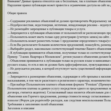
Внимание! Данные правила относятся как к бесплатным, так и платным объявлени
Нарушение правил публикации может привести к ограничению доступа на сайт на 
Общие правила
—Содержание рекламных объявлений не должно противоречить Федеральному зако
—Недобросовестная, недостоверная, неэтичная, ненадлежащая реклама – недопус
—Не размещайте запрещенные к публикации товары и услуги.
—Запрещаются к публикации объявления от пользователей не располагающих пре
—Пользователь может иметь только одну регистрацию (учетную запись) на сайте.
—Пользователь может разместить только 1 предложение определенного товара/услу
—Если Вы располагаете большим количеством предложений, пожалуйста, размеща
—Выбирайте раздел, максимально соответствующий тематике Вашего объявления.
—К публикации принимаются объявления, полученные только из соответствующего
Пример: "3-комн. Квартира в Московском", регион указан в объявлении должен бы
—Объявления принимаются к публикации только на русском языке и написанные к
русского языка, то есть в них не должно быть орфографических, пунктуационных 
—Не допускается реклама, в которой отсутствует часть существенной информации
рекламы.
—Запрещаются к размещению объявления, содержащие в себе призывы к насилию 
высказывания, в том числе расистского и религиозного характера; мошенничество
—При выборе Пользователем платного объявления формата "Premium" (Премиум-об
Пользователем платежа за данную услугу посредством одного из предложенных на 
договора, считается акцептом). Согласованный заказ является обязательным для 
объявления или Горячего предложения, разница стоимости между согласованным
психолог (Форум для родителей)» расходов, как следствия неиспользования Поль
Требования к заполнению полей объявления:
Заголовок и описание