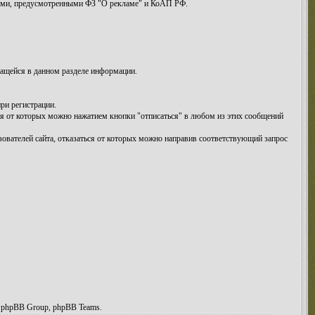
иями, предусмотренными ФЗ "О рекламе" и КоАП РФ.
жащейся в данном разделе информации.
ри регистрации.
ся от которых можно нажатием кнопки "отписаться" в любом из этих сообщений
зователей сайта, отказаться от которых можно направив соответствующий запрос
, phpBB Group, phpBB Teams.