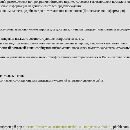
лений, размещенных по программе Интернет-партнер со всеми вытекающими последств
енение информации на данном сайте без предупреждения.
ния им качеств, удобных для читательского восприятия (без искажения информации).
ступной, за исключением пароля для доступа к личному разделу пользователя и содер
 направив письмо с соответствующим запросом на почту.
роизводится только на основе уникальных логина и пароля, введенных пользователем п
ектронный почтовый ящик сообщения информационного и рекламного характера, отказать
чать на указанный им мобильный телефон звонки заинтересованных в Вашей услуге поль
длительный срок.
согласны со следующими разделами «условий и правил» данного сайта:
онференций php
хостинг, бесплатная активация шаблона и поддержка pbob.ru
, phpbb.com