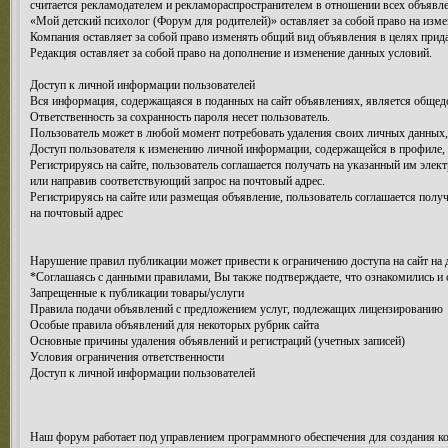
считается рекламодателем и рекламораспространителем в отношении всех объяв
«Мой детский психолог (Форум для родителей)» оставляет за собой право на изм
Компания оставляет за собой право изменять общий вид объявления в целях прида
Редакция оставляет за собой право на дополнение и изменение данных условий.
Доступ к личной информации пользователей
Вся информация, содержащаяся в поданных на сайт объявлениях, является общедо
Ответственность за сохранность пароля несет пользователь.
Пользователь может в любой момент потребовать удаления своих личных данных,
Доступ пользователя к изменению личной информации, содержащейся в профиле, п
Регистрируясь на сайте, пользователь соглашается получать на указанный им эл
или направив соответствующий запрос на почтовый адрес.
Регистрируясь на сайте или размещая объявление, пользователь соглашается полу
на почтовый адрес
Нарушение правил публикации может привести к ограничению доступа на сайт на 
*Соглашаясь с данными правилами, Вы также подтверждаете, что ознакомились и 
Запрещенные к публикации товары/услуги
Правила подачи объявлений с предложением услуг, подлежащих лицензированию
Особые правила объявлений для некоторых рубрик сайта
Основные причины удаления объявлений и регистраций (учетных записей)
Условия ограничения ответственности
Доступ к личной информации пользователей
Наш форум работает под управлением программного обеспечения для создания к