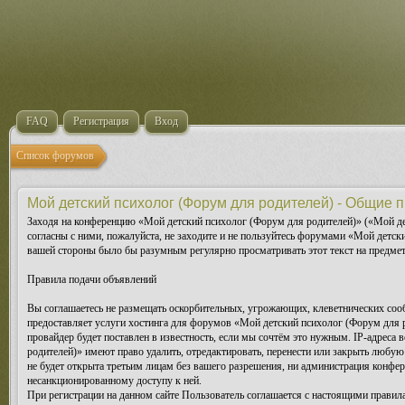
FAQ
Регистрация
Вход
Список форумов
Мой детский психолог (Форум для родителей) - Общие 
Заходя на конференцию «Мой детский психолог (Форум для родителей)» («Мой дет
согласны с ними, пожалуйста, не заходите и не пользуйтесь форумами «Мой детск
вашей стороны было бы разумным регулярно просматривать этот текст на предмет
Правила подачи объявлений
Вы соглашаетесь не размещать оскорбительных, угрожающих, клеветнических соо
предоставляет услуги хостинга для форумов «Мой детский психолог (Форум для
провайдер будет поставлен в известность, если мы сочтём это нужным. IP-адрес
родителей)» имеют право удалить, отредактировать, перенести или закрыть любую
не будет открыта третьим лицам без вашего разрешения, ни администрация конфер
несанкционированному доступу к ней.
При регистрации на данном сайте Пользователь соглашается с настоящими правилам