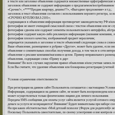
в тексте или заголовке объявления содержатся множественные орфографические 
заголовок объявления не содержит информацию о предлагаемом/востребованном т
«Срочно!», «****Продам квартиру, дешево!!!», «Выгодное предложение» и т.д.;
заголовок и текст объявления составлен с использованием верхнего регистра, за
«СРОЧНО КУПЛЮ ВАЗ-2101»;
содержащаяся в объявлении информация противоречит законодательству РФ и/или
фотография не имеет очевидной смысловой связи с текстом объявления или не сл
фотография сдвоена или содержит элементы пользовательского интерфейса, абстрак
фотография содержит какую-либо рекламную информацию (название компании, лого
фотография плохого качества, изображаемый предмет неразличим;
запрещается указывать в заголовке и тексте объявлений следующие слова и словосо
Ваше объявление, размещенное в рубрике «Другое», может быть удалено, если он
объявление о сомнительных способах получения дохода, в том числе в сети интерн
объявление о рекламе компании/магазина в целом. Пример неправильного размещен
объявления, содержащие слова «Приму в дар»
Внимание! Во всех случаях нарушения правил объявления и/или учетная запись по
Если Вы считаете, что удаление объявления или блокировка регистрации (учетной 
Условия ограничения ответственности
При регистрации на данном сайте Пользователь соглашается с настоящими Условия
Информация, содержащаяся на данном сайте, не может быть воспроизведена или 
может осуществляться только физическими лицами для личного пользования.
Передача SMS-сообщения для оплаты услуг сайта является услугой сотового опер
деньги за услуги не возвращаются! Внимание! Будьте внимательны при наборе соо
Ни при каких обстоятельствах «Мой детский психолог (Форум для родителей)» не 
Поскольку Пользователь самостоятельно, по своему усмотрению и вне контроля с