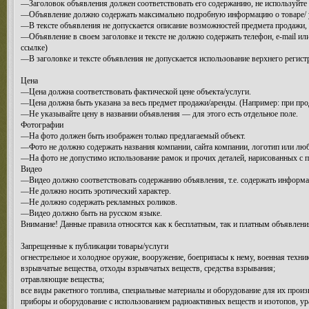
—Заголовок объявления должен соответствовать его содержанию, не используйте
—Объявление должно содержать максимально подробную информацию о товаре/ ус
—В тексте объявления не допускается описание возможностей предмета продажи,
—Объявление в своем заголовке и тексте не должно содержать телефон, e-mail или
ссылке)
—В заголовке и тексте объявления не допускается использование верхнего регист
Цена
—Цена должна соответствовать фактической цене объекта/услуги.
—Цена должна быть указана за весь предмет продажи/аренды. (Например: при прода
—Не указывайте цену в названии объявления — для этого есть отдельное поле.
Фотографии
—На фото должен быть изображен только предлагаемый объект.
—Фото не должно содержать названия компании, сайта компании, логотип или лю
—На фото не допустимо использование рамок и прочих деталей, нарисованных с по
Видео
—Видео должно соответствовать содержанию объявления, т.е. содержать информа
—Не должно носить эротический характер.
—Не должно содержать рекламных роликов.
—Видео должно быть на русском языке.
Внимание! Данные правила относятся как к бесплатным, так и платным объявлени
Запрещенные к публикации товары/услуги
огнестрельное и холодное оружие, вооружение, боеприпасы к нему, военная техни
взрывчатые вещества, отходы взрывчатых веществ, средства взрывания;
отравляющие вещества;
все виды ракетного топлива, специальные материалы и оборудование для их произ
приборы и оборудование с использованием радиоактивных веществ и изотопов, ура