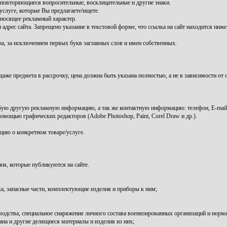
 повторяющиеся вопросительные, восклицательные и другие знаки.
луге, которые Вы предлагаете/ищете.
 носящее рекламный характер.
 адрес сайта. Запрещено указание в текстовой форме, что ссылка на сайт находится ни
ра, за исключением первых букв заглавных слов и имен собственных.
же предмета в рассрочку, цена должна быть указана полностью, а не в зависимости от 
бую другую рекламную информацию, а так же контактную информацию: телефон, E-mail 
мощью графических редакторов (Adobe Photoshop, Paint, Corel Draw и др.).
цию о конкретном товаре/услуге.
ям, которые публикуются на сайте.
ка, запасные части, комплектующие изделия и приборы к ним;
водства, специальное снаряжение личного состава военизированных организаций и норма
на и другие делящиеся материалы и изделия из них;