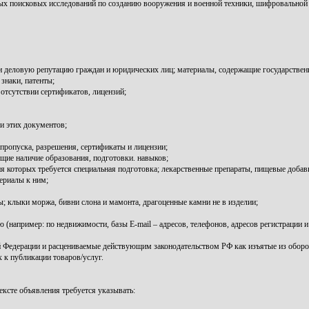
ных поисковых исследований по созданию вооружения и военной техники, шифровальной 
 и деловую репутацию граждан и юридических лиц; материалы, содержащие государстве
знаки, патенты;
отсутствии сертификатов, лицензий;
и этих документов;
пропуска, разрешения, сертификаты и лицензии;
ие наличие образования, подготовки. навыков;
ия которых требуется специальная подготовка; лекарственные препараты, пищевые добавк
териалы к ним;
 клыки моржа, бивни слона и мамонта, драгоценные камни не в изделии;
например: по недвижимости, базы E-mail – адресов, телефонов, адресов регистрации и т
 Федерации и расцениваемые действующим законодательством РФ как изъятые из оборо
 к публикации товаров/услуг.
ксте объявления требуется указывать: