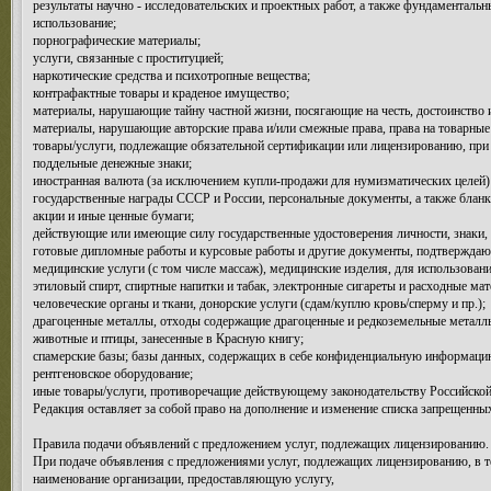
результаты научно - исследовательских и проектных работ, а также фундаменталь
использование;
порнографические материалы;
услуги, связанные с проституцией;
наркотические средства и психотропные вещества;
контрафактные товары и краденое имущество;
материалы, нарушающие тайну частной жизни, посягающие на честь, достоинство
материалы, нарушающие авторские права и/или смежные права, права на товарные 
товары/услуги, подлежащие обязательной сертификации или лицензированию, при 
поддельные денежные знаки;
иностранная валюта (за исключением купли-продажи для нумизматических целей)
государственные награды СССР и России, персональные документы, а также бланк
акции и иные ценные бумаги;
действующие или имеющие силу государственные удостоверения личности, знаки, 
готовые дипломные работы и курсовые работы и другие документы, подтверждающ
медицинские услуги (с том числе массаж), медицинские изделия, для использован
этиловый спирт, спиртные напитки и табак, электронные сигареты и расходные ма
человеческие органы и ткани, донорские услуги (сдам/куплю кровь/сперму и пр.);
драгоценные металлы, отходы содержащие драгоценные и редкоземельные металлы;
животные и птицы, занесенные в Красную книгу;
спамерские базы; базы данных, содержащих в себе конфиденциальную информацию (
рентгеновское оборудование;
иные товары/услуги, противоречащие действующему законодательству Российской
Редакция оставляет за собой право на дополнение и изменение списка запрещенных
Правила подачи объявлений с предложением услуг, подлежащих лицензированию.
При подаче объявления с предложениями услуг, подлежащих лицензированию, в те
наименование организации, предоставляющую услугу,