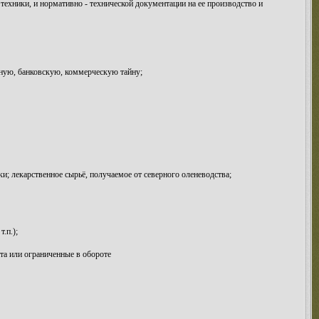
техники, и нормативно - технической документации на ее производство и
нную, банковскую, коммерческую тайну;
и; лекарственное сырьё, получаемое от северного оленеводства;
.п.);
та или ограниченные в обороте