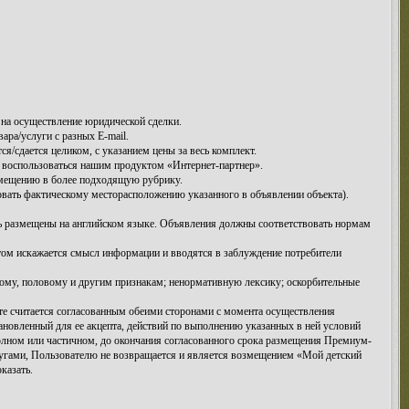
на осуществление юридической сделки.
ра/услуги с разных E-mail.
/сдается целиком, с указанием цены за весь комплект.
 воспользоваться нашим продуктом «Интернет-партнер».
емещению в более подходящую рубрику.
овать фактическому месторасположению указанного в объявлении объекта).
ть размещены на английском языке. Объявления должны соответствовать нормам
этом искажается смысл информации и вводятся в заблуждение потребители
ому, половому и другим признакам; ненормативную лексику; оскорбительные
те считается согласованным обеими сторонами с момента осуществления
ановленный для ее акцепта, действий по выполнению указанных в ней условий
 полном или частичном, до окончания согласованного срока размещения Премиум-
угами, Пользователю не возвращается и является возмещением «Мой детский
казать.