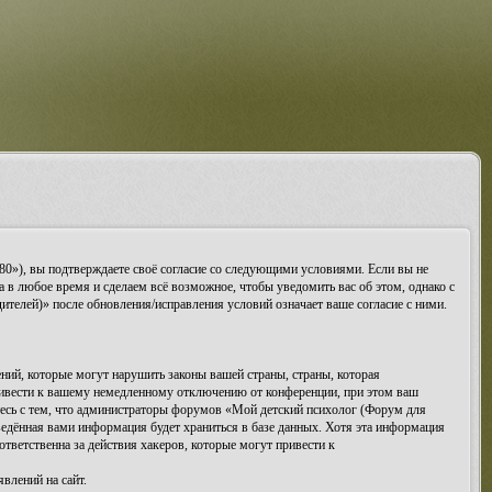
80»), вы подтверждаете своё согласие со следующими условиями. Если вы не
 в любое время и сделаем всё возможное, чтобы уведомить вас об этом, однако с
телей)» после обновления/исправления условий означает ваше согласие с ними.
ий, которые могут нарушить законы вашей страны, страны, которая
ривести к вашему немедленному отключению от конференции, при этом ваш
етесь с тем, что администраторы форумов «Мой детский психолог (Форум для
ведённая вами информация будет храниться в базе данных. Хотя эта информация
тветственна за действия хакеров, которые могут привести к
влений на сайт.