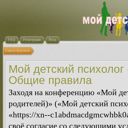
FAQ
Регистрация
Вход
Список форумов
Мой детский психолог 
Общие правила
Заходя на конференцию «Мой де
родителей)» («Мой детский псих
«https://xn--c1abdmacdgmcwhbk0a
своё согласие со следующими усл