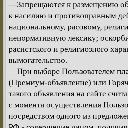
—Запрещаются к размещению объ
к насилию и противоправным де
национальному, расовому, религ
ненормативную лексику; оскорби
расистского и религиозного хар
вымогательство.
—При выборе Пользователем пла
(Премиум-объявление) или Горяч
такого объявления на сайте счи
с момента осуществления Пользо
посредством одного из предложен
РФ - совершение лицом, получив