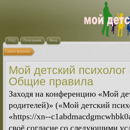
FAQ
Регистрация
Вход
Список форумов
Мой детский психолог 
Общие правила
Заходя на конференцию «Мой де
родителей)» («Мой детский псих
«https://xn--c1abdmacdgmcwhbk0a
своё согласие со следующими усл