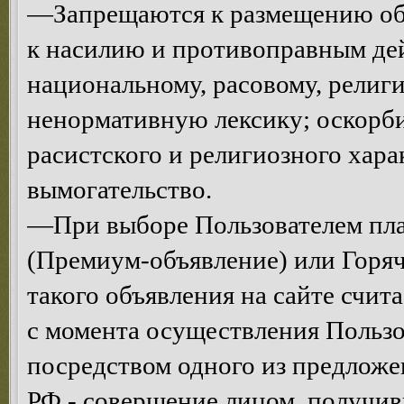
—Запрещаются к размещению объ
к насилию и противоправным де
национальному, расовому, религ
ненормативную лексику; оскорби
расистского и религиозного хар
вымогательство.
—При выборе Пользователем пла
(Премиум-объявление) или Горяч
такого объявления на сайте счи
с момента осуществления Пользо
посредством одного из предложен
РФ - совершение лицом, получив