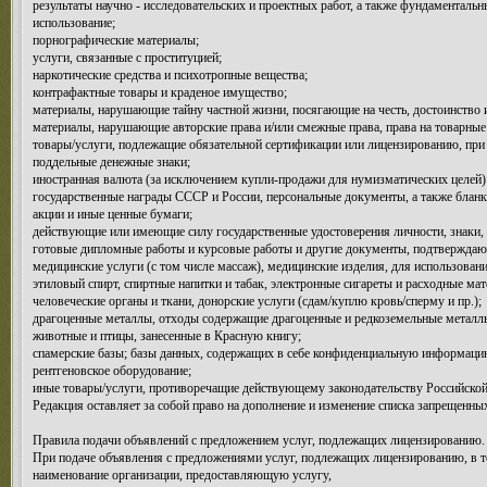
результаты научно - исследовательских и проектных работ, а также фундаменталь
использование;
порнографические материалы;
услуги, связанные с проституцией;
наркотические средства и психотропные вещества;
контрафактные товары и краденое имущество;
материалы, нарушающие тайну частной жизни, посягающие на честь, достоинство
материалы, нарушающие авторские права и/или смежные права, права на товарные 
товары/услуги, подлежащие обязательной сертификации или лицензированию, при 
поддельные денежные знаки;
иностранная валюта (за исключением купли-продажи для нумизматических целей)
государственные награды СССР и России, персональные документы, а также бланк
акции и иные ценные бумаги;
действующие или имеющие силу государственные удостоверения личности, знаки, 
готовые дипломные работы и курсовые работы и другие документы, подтверждающ
медицинские услуги (с том числе массаж), медицинские изделия, для использован
этиловый спирт, спиртные напитки и табак, электронные сигареты и расходные ма
человеческие органы и ткани, донорские услуги (сдам/куплю кровь/сперму и пр.);
драгоценные металлы, отходы содержащие драгоценные и редкоземельные металлы;
животные и птицы, занесенные в Красную книгу;
спамерские базы; базы данных, содержащих в себе конфиденциальную информацию (
рентгеновское оборудование;
иные товары/услуги, противоречащие действующему законодательству Российской
Редакция оставляет за собой право на дополнение и изменение списка запрещенных
Правила подачи объявлений с предложением услуг, подлежащих лицензированию.
При подаче объявления с предложениями услуг, подлежащих лицензированию, в те
наименование организации, предоставляющую услугу,