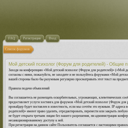
FAQ
Регистрация
Вход
Список форумов
Мой детский психолог (Форум для родителей) - Общие 
Заходя на конференцию «Мой детский психолог (Форум для родителей)» («Мой дет
согласны с ними, пожалуйста, не заходите и не пользуйтесь форумами «Мой детск
вашей стороны было бы разумным регулярно просматривать этот текст на предмет
Правила подачи объявлений
Вы соглашаетесь не размещать оскорбительных, угрожающих, клеветнических соо
предоставляет услуги хостинга для форумов «Мой детский психолог (Форум для
провайдер будет поставлен в известность, если мы сочтём это нужным. IP-адрес
родителей)» имеют право удалить, отредактировать, перенести или закрыть любую
не будет открыта третьим лицам без вашего разрешения, ни администрация конфер
несанкционированному доступу к ней.
При регистрации на данном сайте Пользователь соглашается с настоящими правилам