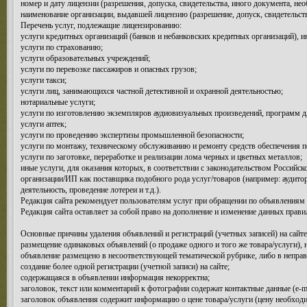
номер и дату лицензии (разрешения, допуска, свидетельства, иного документа, не
наименование организации, выдавшей лицензию (разрешение, допуск, свидетельст
Перечень услуг, подлежащие лицензированию:
услуги кредитных организаций (банков и небанковских кредитных организаций), 
услуги по страхованию;
услуги образовательных учреждений;
услуги по перевозке пассажиров и опасных грузов;
услуги такси;
услуги лиц, занимающихся частной детективной и охранной деятельностью;
нотариальные услуги;
услуги по изготовлению экземпляров аудиовизуальных произведений, программ 
услуги аптек;
услуги по проведению экспертизы промышленной безопасности;
услуги по монтажу, техническому обслуживанию и ремонту средств обеспечения п
услуги по заготовке, переработке и реализации лома черных и цветных металлов;
иные услуги, для оказания которых, в соответствии с законодательством Российс
организации/ИП как поставщика подобного рода услуг/товаров (например: аудитор
деятельность, проведение лотереи и т.д.).
Редакция сайта рекомендует пользователям услуг при обращении по объявлениям 
Редакция сайта оставляет за собой право на дополнение и изменение данных прави
Основные причины удаления объявлений и регистраций (учетных записей) на сайте
размещение одинаковых объявлений (о продаже одного и того же товара/услуги), 
объявление размещено в несоответствующей тематической рубрике, либо в неправ
создание более одной регистрации (учетной записи) на сайте;
содержащаяся в объявлении информация некорректна;
заголовок, текст или комментарий к фотографии содержат контактные данные (e-mai
заголовок объявления содержит информацию о цене товара/услуги (цену необходи