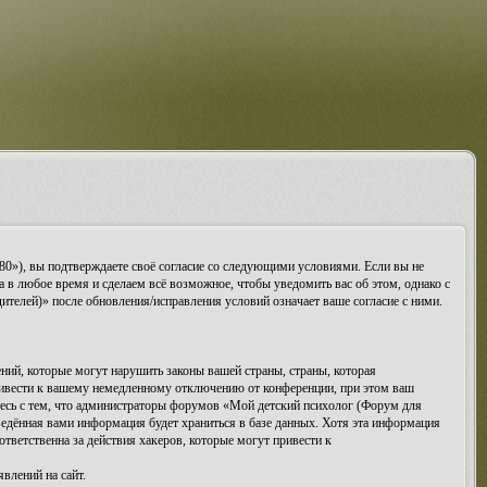
80»), вы подтверждаете своё согласие со следующими условиями. Если вы не
 в любое время и сделаем всё возможное, чтобы уведомить вас об этом, однако с
телей)» после обновления/исправления условий означает ваше согласие с ними.
ий, которые могут нарушить законы вашей страны, страны, которая
ривести к вашему немедленному отключению от конференции, при этом ваш
етесь с тем, что администраторы форумов «Мой детский психолог (Форум для
ведённая вами информация будет храниться в базе данных. Хотя эта информация
тветственна за действия хакеров, которые могут привести к
влений на сайт.