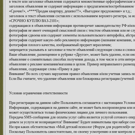
в тексте или заголовке объявления содержатся множественные орфографические 
заголовок объявления не содержит информацию о предлагаемом/востребованном т
«Срочно!», «****Продам квартиру, дешево!!!», «Выгодное предложение» и т.д.;
заголовок и текст объявления составлен с использованием верхнего регистра, за
«СРОЧНО КУПЛЮ ВАЗ-2101»;
содержащаяся в объявлении информация противоречит законодательству РФ и/или
фотография не имеет очевидной смысловой связи с текстом объявления или не сл
фотография сдвоена или содержит элементы пользовательского интерфейса, абстрак
фотография содержит какую-либо рекламную информацию (название компании, лого
фотография плохого качества, изображаемый предмет неразличим;
запрещается указывать в заголовке и тексте объявлений следующие слова и словосо
Ваше объявление, размещенное в рубрике «Другое», может быть удалено, если он
объявление о сомнительных способах получения дохода, в том числе в сети интерн
объявление о рекламе компании/магазина в целом. Пример неправильного размещен
объявления, содержащие слова «Приму в дар»
Внимание! Во всех случаях нарушения правил объявления и/или учетная запись по
Если Вы считаете, что удаление объявления или блокировка регистрации (учетной 
Условия ограничения ответственности
При регистрации на данном сайте Пользователь соглашается с настоящими Условия
Информация, содержащаяся на данном сайте, не может быть воспроизведена или 
может осуществляться только физическими лицами для личного пользования.
Передача SMS-сообщения для оплаты услуг сайта является услугой сотового опер
деньги за услуги не возвращаются! Внимание! Будьте внимательны при наборе соо
Ни при каких обстоятельствах «Мой детский психолог (Форум для родителей)» не 
Поскольку Пользователь самостоятельно, по своему усмотрению и вне контроля с