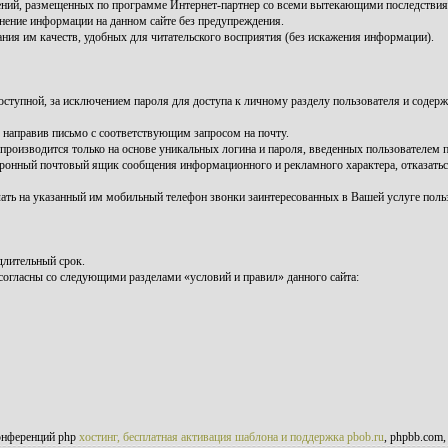
лений, размещенных по программе Интернет-партнер со всеми вытекающими последств
енение информации на данном сайте без предупреждения.
ния им качеств, удобных для читательского восприятия (без искажения информации).
ступной, за исключением пароля для доступа к личному разделу пользователя и содер
 направив письмо с соответствующим запросом на почту.
роизводится только на основе уникальных логина и пароля, введенных пользователем п
ектронный почтовый ящик сообщения информационного и рекламного характера, отказать
чать на указанный им мобильный телефон звонки заинтересованных в Вашей услуге поль
длительный срок.
согласны со следующими разделами «условий и правил» данного сайта:
онференций php
хостинг, бесплатная активация шаблона и поддержка pbob.ru
, phpbb.com