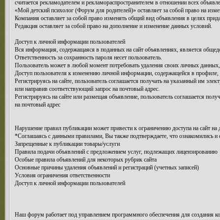
считается рекламодателем и рекламораспространителем в отношении всех объяв
«Мой детский психолог (Форум для родителей)» оставляет за собой право на изм
Компания оставляет за собой право изменять общий вид объявления в целях прида
Редакция оставляет за собой право на дополнение и изменение данных условий.
Доступ к личной информации пользователей
Вся информация, содержащаяся в поданных на сайт объявлениях, является общедо
Ответственность за сохранность пароля несет пользователь.
Пользователь может в любой момент потребовать удаления своих личных данных,
Доступ пользователя к изменению личной информации, содержащейся в профиле, п
Регистрируясь на сайте, пользователь соглашается получать на указанный им эл
или направив соответствующий запрос на почтовый адрес.
Регистрируясь на сайте или размещая объявление, пользователь соглашается полу
на почтовый адрес
Нарушение правил публикации может привести к ограничению доступа на сайт на 
*Соглашаясь с данными правилами, Вы также подтверждаете, что ознакомились и 
Запрещенные к публикации товары/услуги
Правила подачи объявлений с предложением услуг, подлежащих лицензированию
Особые правила объявлений для некоторых рубрик сайта
Основные причины удаления объявлений и регистраций (учетных записей)
Условия ограничения ответственности
Доступ к личной информации пользователей
Наш форум работает под управлением программного обеспечения для создания к