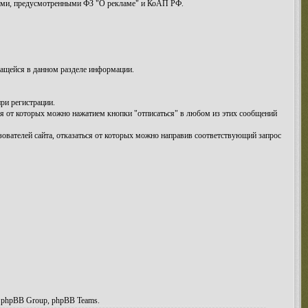
иями, предусмотренными ФЗ "О рекламе" и КоАП РФ.
жащейся в данном разделе информации.
ри регистрации.
ся от которых можно нажатием кнопки "отписаться" в любом из этих сообщений
зователей сайта, отказаться от которых можно направив соответствующий запрос
, phpBB Group, phpBB Teams.