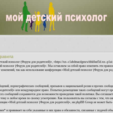
правила
ский психолог (Форум для родителей)», «https://xn--c1abdmacdgmcwhbk0ael5d.xn--p1ai:
ий психолог (Форум для родителей)». Мы оставляем за собой право изменять эти правила
 изменений, так как использование конференции «Мой детский психолог (Форум для роди
бщений, порнографических сообщений, призывов к национальной розни и прочих сообщен
 родителей)» или международное право. Попытки размещения таких сообщений могут п
а всех сообщений сохраняются для возможности проведения такой политики. Вы соглаша
 тему в любое время по своему усмотрению. Как пользователь вы согласны с тем, что в
енции «Мой детский психолог (Форум для родителей)», ни phpBB Group не может быть о
и* и принимает на себя указанные в них права и обязанности, связанные с подачей объя