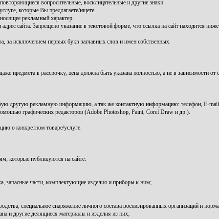
 повторяющиеся вопросительные, восклицательные и другие знаки.
луге, которые Вы предлагаете/ищете.
 носящее рекламный характер.
 адрес сайта. Запрещено указание в текстовой форме, что ссылка на сайт находится ни
ра, за исключением первых букв заглавных слов и имен собственных.
же предмета в рассрочку, цена должна быть указана полностью, а не в зависимости от 
бую другую рекламную информацию, а так же контактную информацию: телефон, E-mail 
мощью графических редакторов (Adobe Photoshop, Paint, Corel Draw и др.).
цию о конкретном товаре/услуге.
ям, которые публикуются на сайте.
ка, запасные части, комплектующие изделия и приборы к ним;
водства, специальное снаряжение личного состава военизированных организаций и норма
на и другие делящиеся материалы и изделия из них;