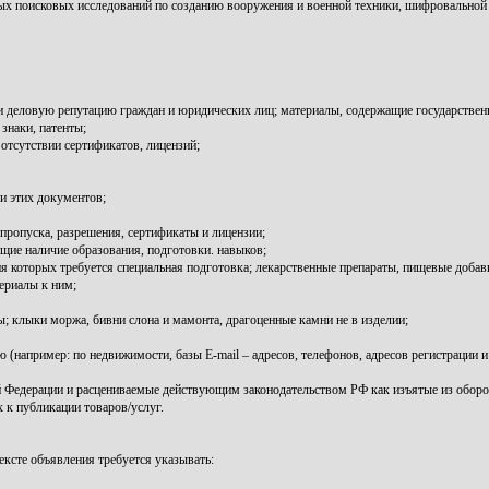
ных поисковых исследований по созданию вооружения и военной техники, шифровальной 
 и деловую репутацию граждан и юридических лиц; материалы, содержащие государстве
знаки, патенты;
отсутствии сертификатов, лицензий;
и этих документов;
пропуска, разрешения, сертификаты и лицензии;
ие наличие образования, подготовки. навыков;
ия которых требуется специальная подготовка; лекарственные препараты, пищевые добавк
териалы к ним;
 клыки моржа, бивни слона и мамонта, драгоценные камни не в изделии;
например: по недвижимости, базы E-mail – адресов, телефонов, адресов регистрации и т
 Федерации и расцениваемые действующим законодательством РФ как изъятые из оборо
 к публикации товаров/услуг.
ксте объявления требуется указывать: