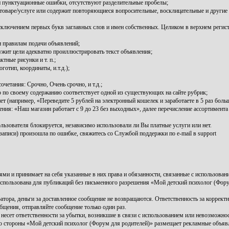
и пунктуационные ошибки, отсутствуют разделительные пробелы;
оваре/услуге или содержит повторяющиеся вопросительные, восклицательные и другие 
 исключением первых букв заглавных слов и имен собственных. Целиком в верхнем регис
 правилам подачи объявлений;
ужит цели адекватно проиллюстрировать текст объявления;
тные рисунки и т. п.;
тип, координаты, и.т.д.);
четания: Срочно, Очень срочно, и т.д.;
о по своему содержанию соответствует одной из существующих на сайте рубрик;
ет (например, «Переведите 5 рублей на электронный кошелек и заработаете в 5 раз боль
ия: «Наш магазин работает с 9 до 23 без выходных», далее перечисление ассортимента т
льзователя блокируется, независимо использовали ли Вы платные услуги или нет.
записи) произошла по ошибке, свяжитесь со Службой поддержки по e-mail в support
ми и принимает на себя указанные в них права и обязанности, связанные с использовани
использована для публикаций без письменного разрешения «Мой детский психолог (Фору
атора, деньги за доставленное сообщение не возвращаются. Ответственность за коррект
бщения, отправляйте сообщение только один раз.
несет ответственности за убытки, возникшие в связи с использованием или невозможно
о стороны «Мой детский психолог (Форум для родителей)» размещает рекламные объявл