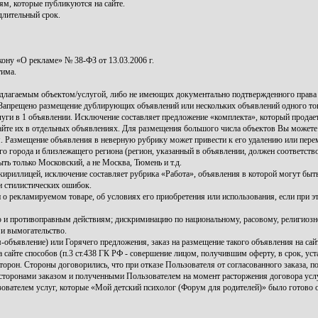
ям, которые публикуются на сайте.
длительный срок.
ну «О рекламе» № 38-ФЗ от 13.03.2006 г.
тима.
длагаемым объектом/услугой, либо не имеющих документально подтвержденного права 
 Запрещено размещение дублирующих объявлений или нескольких объявлений одного това
ги в 1 объявлении. Исключение составляет предложение «комплекта», который продается
йте их в отдельных объявлениях. Для размещения большого числа объектов Вы можете
 Размещение объявления в неверную рубрику может привести к его удалению или пер
 города и близлежащего региона (регион, указанный в объявлении, должен соответств
ть только Московский, а не Москва, Тюмень и т.д.
ириллицей, исключение составляет рубрика «Работа», объявления в которой могут бы
и стилистических ошибок.
 о рекламируемом товаре, об условиях его приобретения или использования, если при 
и противоправным действиям; дискриминацию по национальному, расовому, религиозн
 и вымогательство.
ъявление) или Горячего предложения, заказ на размещение такого объявления на сай
сайте способов (п.3 ст.438 ГК РФ - совершение лицом, получившим оферту, в срок, уст
сторон. Стороны договорились, что при отказе Пользователя от согласованного заказа,
 сторонами заказом и полученными Пользователем на момент расторжения договора усл
зователем услуг, которые «Мой детский психолог (Форум для родителей)» было готово о