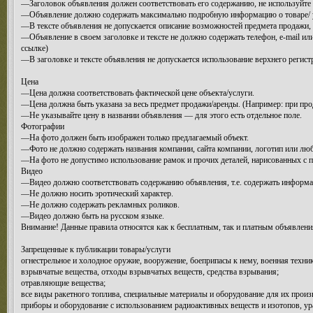
—Заголовок объявления должен соответствовать его содержанию, не используйте
—Объявление должно содержать максимально подробную информацию о товаре/ ус
—В тексте объявления не допускается описание возможностей предмета продажи,
—Объявление в своем заголовке и тексте не должно содержать телефон, e-mail или
ссылке)
—В заголовке и тексте объявления не допускается использование верхнего регист
Цена
—Цена должна соответствовать фактической цене объекта/услуги.
—Цена должна быть указана за весь предмет продажи/аренды. (Например: при прода
—Не указывайте цену в названии объявления — для этого есть отдельное поле.
Фотографии
—На фото должен быть изображен только предлагаемый объект.
—Фото не должно содержать названия компании, сайта компании, логотип или лю
—На фото не допустимо использование рамок и прочих деталей, нарисованных с по
Видео
—Видео должно соответствовать содержанию объявления, т.е. содержать информа
—Не должно носить эротический характер.
—Не должно содержать рекламных роликов.
—Видео должно быть на русском языке.
Внимание! Данные правила относятся как к бесплатным, так и платным объявлени
Запрещенные к публикации товары/услуги
огнестрельное и холодное оружие, вооружение, боеприпасы к нему, военная техни
взрывчатые вещества, отходы взрывчатых веществ, средства взрывания;
отравляющие вещества;
все виды ракетного топлива, специальные материалы и оборудование для их произ
приборы и оборудование с использованием радиоактивных веществ и изотопов, ура