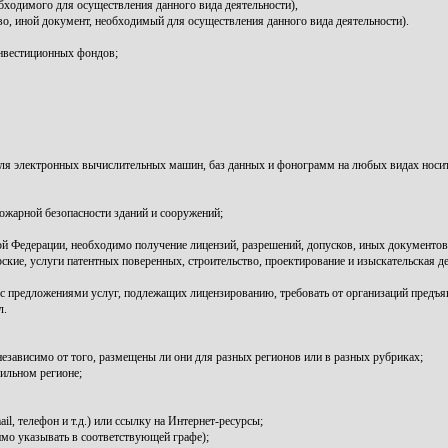
обходимого для осуществления данного вида деятельности),
во, иной документ, необходимый для осуществления данного вида деятельности).
инвестиционных фондов;
для электронных вычислительных машин, баз данных и фонограмм на любых видах носит
ожарной безопасности зданий и сооружений;
кой Федерации, необходимо получение лицензий, разрешений, допусков, иных документо
ские, услуги патентных поверенных, строительство, проектирование и изыскательская д
с предложениями услуг, подлежащих лицензированию, требовать от организаций предъяв
л.
независимо от того, размещены ли они для разных регионов или в разных рубриках;
ильном регионе;
l, телефон и т.д.) или ссылку на Интернет-ресурсы;
мо указывать в соответствующей графе);