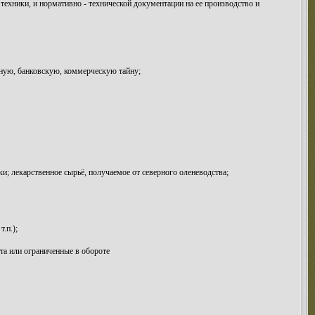
техники, и нормативно - технической документации на ее производство и
нную, банковскую, коммерческую тайну;
и; лекарственное сырьё, получаемое от северного оленеводства;
.п.);
та или ограниченные в обороте