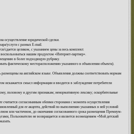
на осуществление юридической сделки.
ра/услуги с разных E-mail.
/сдается целиком, с указанием цены за весь комплект.
 воспользоваться нашим продуктом «Интернет-партнер».
емещению в более подходящую рубрику.
овать фактическому месторасположению указанного в объявлении объекта).
ть размещены на английском языке. Объявления должны соответствовать нормам
этом искажается смысл информации и вводятся в заблуждение потребители
ому, половому и другим признакам; ненормативную лексику; оскорбительные
те считается согласованным обеими сторонами с момента осуществления
ановленный для ее акцепта, действий по выполнению указанных в ней условий
 полном или частичном, до окончания согласованного срока размещения Премиум-
угами, Пользователю не возвращается и является возмещением «Мой детский
казать.