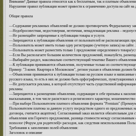
Внимание! Данные правила относятся как к бесплатным, так и платным объявлени
Нарушение правил публикации может привести к ограничению доступа на сайт на 
Общие правила
—Содержание рекламных объявлений не должно противоречить Федеральному зако
—Недобросовестная, недостоверная, неэтичная, ненадлежащая реклама – недопус
—Не размещайте запрещенные к публикации товары и услуги.
—Запрещаются к публикации объявления от пользователей не располагающих пре
—Пользователь может иметь только одну регистрацию (учетную запись) на сайте.
—Пользователь может разместить только 1 предложение определенного товара/услу
—Если Вы располагаете большим количеством предложений, пожалуйста, размеща
—Выбирайте раздел, максимально соответствующий тематике Вашего объявления.
—К публикации принимаются объявления, полученные только из соответствующего
Пример: "3-комн. Квартира в Московском", регион указан в объявлении должен бы
—Объявления принимаются к публикации только на русском языке и написанные к
русского языка, то есть в них не должно быть орфографических, пунктуационных 
—Не допускается реклама, в которой отсутствует часть существенной информации
рекламы.
—Запрещаются к размещению объявления, содержащие в себе призывы к насилию 
высказывания, в том числе расистского и религиозного характера; мошенничество
—При выборе Пользователем платного объявления формата "Premium" (Премиум-об
Пользователем платежа за данную услугу посредством одного из предложенных на 
договора, считается акцептом). Согласованный заказ является обязательным для 
объявления или Горячего предложения, разница стоимости между согласованным
психолог (Форум для родителей)» расходов, как следствия неиспользования Поль
Требования к заполнению полей объявления:
Заголовок и описание