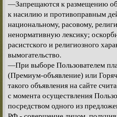
—Запрещаются к размещению объ
к насилию и противоправным де
национальному, расовому, религ
ненормативную лексику; оскорби
расистского и религиозного хар
вымогательство.
—При выборе Пользователем пла
(Премиум-объявление) или Горяч
такого объявления на сайте счи
с момента осуществления Пользо
посредством одного из предложен
РФ - совершение лицом, получив