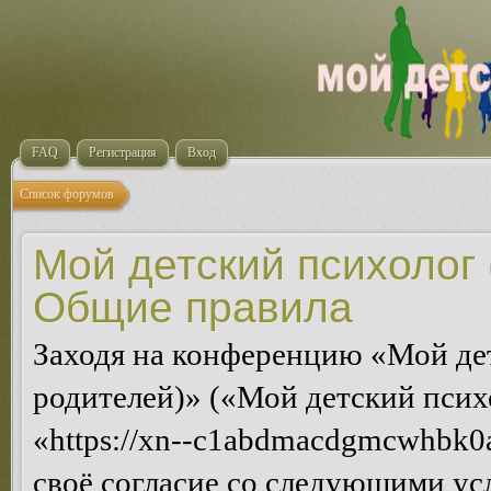
FAQ
Регистрация
Вход
Список форумов
Мой детский психолог 
Общие правила
Заходя на конференцию «Мой де
родителей)» («Мой детский псих
«https://xn--c1abdmacdgmcwhbk0a
своё согласие со следующими усл