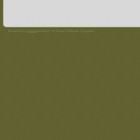
Powered by
pronad
/noindex> ® Forum Software © pronad