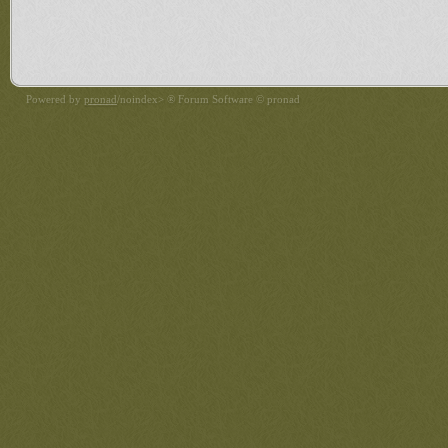
Powered by
pronad
/noindex> ® Forum Software © pronad