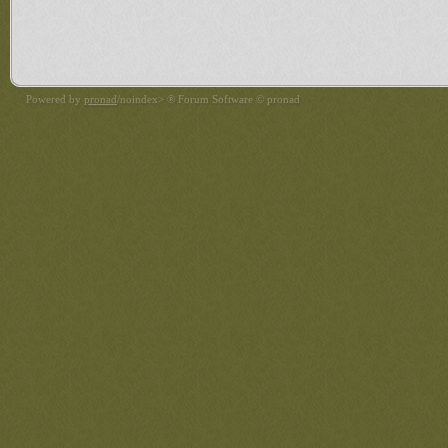
Powered by
pronad
/noindex> ® Forum Software © pronad