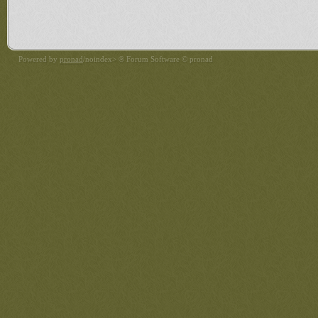
Powered by
pronad
/noindex> ® Forum Software © pronad