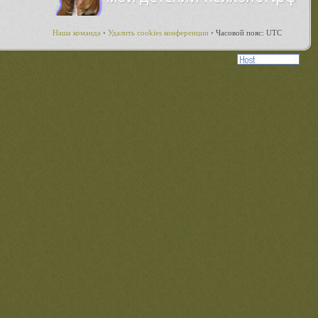
Наша команда
•
Удалить cookies конференции
•
Часовой пояс: UTC