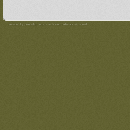
Powered by
pronad
/noindex> ® Forum Software © pronad