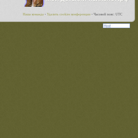
Наша команда
•
Удалить cookies конференции
•
Часовой пояс: UTC