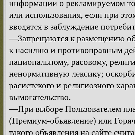
информации о рекламируемом тов
или использования, если при эт
вводятся в заблуждение потреби
—Запрещаются к размещению объ
к насилию и противоправным де
национальному, расовому, религ
ненормативную лексику; оскорби
расистского и религиозного хар
вымогательство.
—При выборе Пользователем пла
(Премиум-объявление) или Горяч
такого объявления на сайте счи