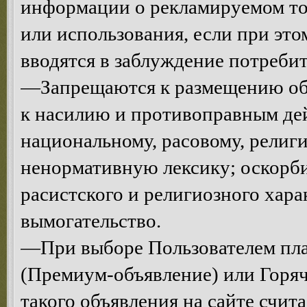
информации о рекламируемом тов
или использования, если при эт
вводятся в заблуждение потреби
—Запрещаются к размещению объ
к насилию и противоправным де
национальному, расовому, религ
ненормативную лексику; оскорби
расистского и религиозного хар
вымогательство.
—При выборе Пользователем пла
(Премиум-объявление) или Горяч
такого объявления на сайте счи