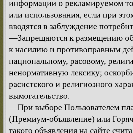
информации о рекламируемом тов
или использования, если при эт
вводятся в заблуждение потреби
—Запрещаются к размещению объ
к насилию и противоправным де
национальному, расовому, религ
ненормативную лексику; оскорби
расистского и религиозного хар
вымогательство.
—При выборе Пользователем пла
(Премиум-объявление) или Горяч
такого объявления на сайте счи