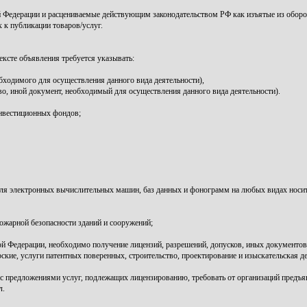
 Федерации и расцениваемые действующим законодательством РФ как изъятые из оборо
 к публикации товаров/услуг.
ксте объявления требуется указывать:
обходимого для осуществления данного вида деятельности),
во, иной документ, необходимый для осуществления данного вида деятельности).
инвестиционных фондов;
для электронных вычислительных машин, баз данных и фонограмм на любых видах носит
ожарной безопасности зданий и сооружений;
кой Федерации, необходимо получение лицензий, разрешений, допусков, иных документо
ские, услуги патентных поверенных, строительство, проектирование и изыскательская д
с предложениями услуг, подлежащих лицензированию, требовать от организаций предъяв
л.