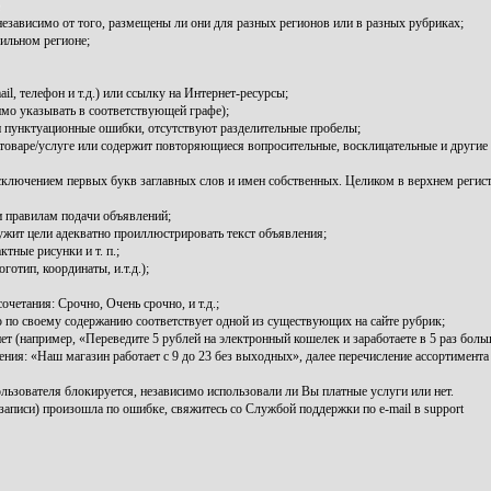
независимо от того, размещены ли они для разных регионов или в разных рубриках;
ильном регионе;
l, телефон и т.д.) или ссылку на Интернет-ресурсы;
мо указывать в соответствующей графе);
и пунктуационные ошибки, отсутствуют разделительные пробелы;
оваре/услуге или содержит повторяющиеся вопросительные, восклицательные и другие 
 исключением первых букв заглавных слов и имен собственных. Целиком в верхнем регис
 правилам подачи объявлений;
ужит цели адекватно проиллюстрировать текст объявления;
тные рисунки и т. п.;
тип, координаты, и.т.д.);
четания: Срочно, Очень срочно, и т.д.;
о по своему содержанию соответствует одной из существующих на сайте рубрик;
ет (например, «Переведите 5 рублей на электронный кошелек и заработаете в 5 раз боль
ия: «Наш магазин работает с 9 до 23 без выходных», далее перечисление ассортимента т
льзователя блокируется, независимо использовали ли Вы платные услуги или нет.
записи) произошла по ошибке, свяжитесь со Службой поддержки по e-mail в support