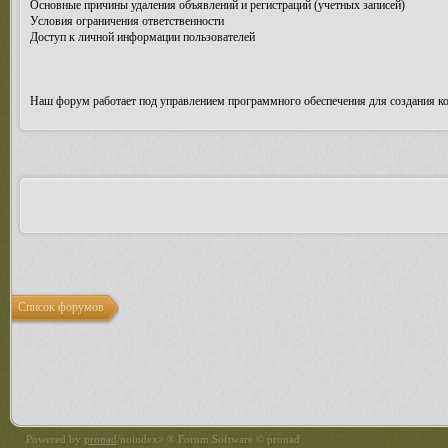
Основные причины удаления объявлений и регистраций (учетных записей)
Условия ограничения ответственности
Доступ к личной информации пользователей
Наш форум работает под управлением программного обеспечения для создания к
Список форумов
Powered by
pronad
/noindex> ® Forum Software © pronad