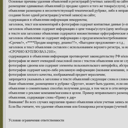
Основные причины удаления объявлений и регистраций (учетных записей) на сайте
размещение одинаковых объявлений (о продаже одного и того же товара/услуги), 
объявление размещено в несоответствующей тематической рубрике, либо в неправ
создание более одной регистрации (учетной записи) на сайте;
содержащаяся в объявлении информация некорректна;
заголовок, текст или комментарий к фотографии содержат контактные данные (e-mai
заголовок объявления содержит информацию о цене товара/услуги (цену необходи
в тексте или заголовке объявления содержатся множественные орфографические 
заголовок объявления не содержит информацию о предлагаемом/востребованном т
«Срочно!», «****Продам квартиру, дешево!!!», «Выгодное предложение» и т.д.;
заголовок и текст объявления составлен с использованием верхнего регистра, за
«СРОЧНО КУПЛЮ ВАЗ-2101»;
содержащаяся в объявлении информация противоречит законодательству РФ и/или
фотография не имеет очевидной смысловой связи с текстом объявления или не сл
фотография сдвоена или содержит элементы пользовательского интерфейса, абстрак
фотография содержит какую-либо рекламную информацию (название компании, лого
фотография плохого качества, изображаемый предмет неразличим;
запрещается указывать в заголовке и тексте объявлений следующие слова и словосо
Ваше объявление, размещенное в рубрике «Другое», может быть удалено, если он
объявление о сомнительных способах получения дохода, в том числе в сети интерн
объявление о рекламе компании/магазина в целом. Пример неправильного размещен
объявления, содержащие слова «Приму в дар»
Внимание! Во всех случаях нарушения правил объявления и/или учетная запись по
Если Вы считаете, что удаление объявления или блокировка регистрации (учетной 
Условия ограничения ответственности