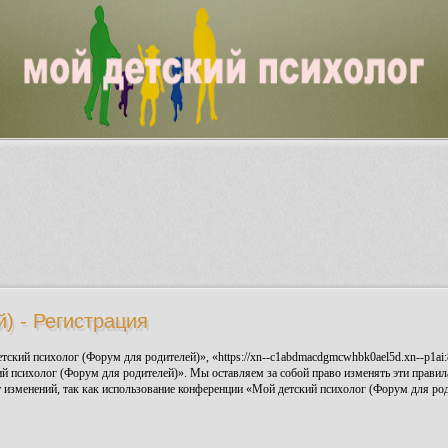
) - Регистрация
ский психолог (Форум для родителей)», «https://xn--c1abdmacdgmcwhbk0ael5d.xn--p1ai:
ий психолог (Форум для родителей)». Мы оставляем за собой право изменять эти правила
 изменений, так как использование конференции «Мой детский психолог (Форум для роди