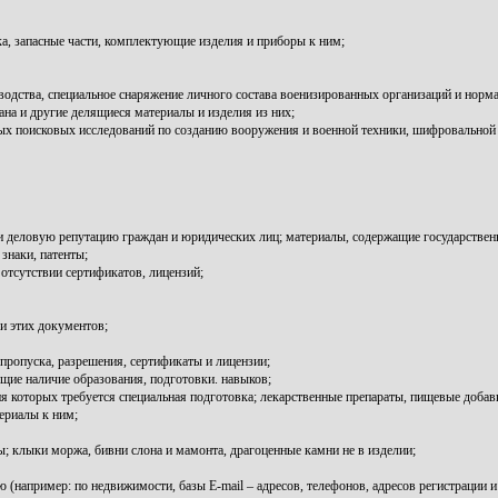
ка, запасные части, комплектующие изделия и приборы к ним;
водства, специальное снаряжение личного состава военизированных организаций и норма
на и другие делящиеся материалы и изделия из них;
ных поисковых исследований по созданию вооружения и военной техники, шифровальной 
 и деловую репутацию граждан и юридических лиц; материалы, содержащие государстве
знаки, патенты;
отсутствии сертификатов, лицензий;
и этих документов;
пропуска, разрешения, сертификаты и лицензии;
ие наличие образования, подготовки. навыков;
ия которых требуется специальная подготовка; лекарственные препараты, пищевые добавк
териалы к ним;
 клыки моржа, бивни слона и мамонта, драгоценные камни не в изделии;
например: по недвижимости, базы E-mail – адресов, телефонов, адресов регистрации и т