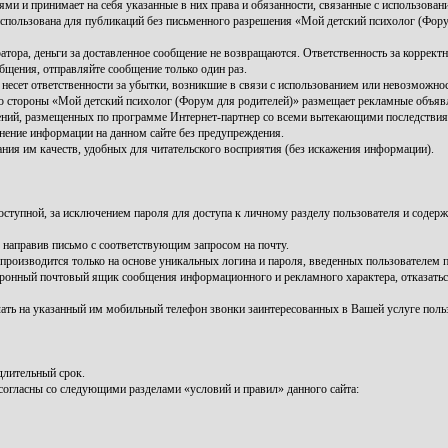
ми и принимает на себя указанные в них права и обязанности, связанные с использовани
использована для публикаций без письменного разрешения «Мой детский психолог (Фору
атора, деньги за доставленное сообщение не возвращаются. Ответственность за коррект
бщения, отправляйте сообщение только один раз.
несет ответственности за убытки, возникшие в связи с использованием или невозможно
о стороны «Мой детский психолог (Форум для родителей)» размещает рекламные объявл
лений, размещенных по программе Интернет-партнер со всеми вытекающими последств
енение информации на данном сайте без предупреждения.
ния им качеств, удобных для читательского восприятия (без искажения информации).
ступной, за исключением пароля для доступа к личному разделу пользователя и содер
 направив письмо с соответствующим запросом на почту.
роизводится только на основе уникальных логина и пароля, введенных пользователем п
ектронный почтовый ящик сообщения информационного и рекламного характера, отказать
чать на указанный им мобильный телефон звонки заинтересованных в Вашей услуге поль
длительный срок.
согласны со следующими разделами «условий и правил» данного сайта: