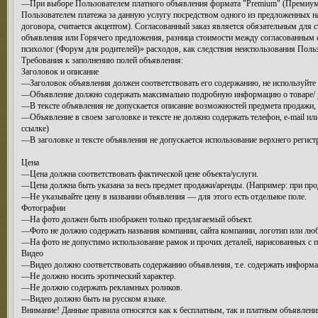
—При выборе Пользователем платного объявления формата "Premium" (Премиум-об
Пользователем платежа за данную услугу посредством одного из предложенных на 
договора, считается акцептом). Согласованный заказ является обязательным для 
объявления или Горячего предложения, разница стоимости между согласованным
психолог (Форум для родителей)» расходов, как следствия неиспользования Поль
Требования к заполнению полей объявления:
Заголовок и описание
—Заголовок объявления должен соответствовать его содержанию, не используйте
—Объявление должно содержать максимально подробную информацию о товаре/ ус
—В тексте объявления не допускается описание возможностей предмета продажи,
—Объявление в своем заголовке и тексте не должно содержать телефон, e-mail или
ссылке)
—В заголовке и тексте объявления не допускается использование верхнего регист
Цена
—Цена должна соответствовать фактической цене объекта/услуги.
—Цена должна быть указана за весь предмет продажи/аренды. (Например: при прода
—Не указывайте цену в названии объявления — для этого есть отдельное поле.
Фотографии
—На фото должен быть изображен только предлагаемый объект.
—Фото не должно содержать названия компании, сайта компании, логотип или лю
—На фото не допустимо использование рамок и прочих деталей, нарисованных с по
Видео
—Видео должно соответствовать содержанию объявления, т.е. содержать информа
—Не должно носить эротический характер.
—Не должно содержать рекламных роликов.
—Видео должно быть на русском языке.
Внимание! Данные правила относятся как к бесплатным, так и платным объявлени