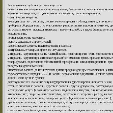
Запрещенные к публикации товары/услуги
огнестрельное и холодное оружие, вооружение, боеприпасы к нему, военная техни
взрывчатые вещества, отходы взрывчатых веществ, средства взрывания;
отравляющие вещества;
все виды ракетного топлива, специальные материалы и оборудование для их произ
приборы и оборудование с использованием радиоактивных веществ и изотопов, ура
результаты научно - исследовательских и проектных работ, а также фундаменталь
использование;
порнографические материалы;
услуги, связанные с проституцией;
наркотические средства и психотропные вещества;
контрафактные товары и краденое имущество;
материалы, нарушающие тайну частной жизни, посягающие на честь, достоинство
материалы, нарушающие авторские права и/или смежные права, права на товарные 
товары/услуги, подлежащие обязательной сертификации или лицензированию, при 
поддельные денежные знаки;
иностранная валюта (за исключением купли-продажи для нумизматических целей)
государственные награды СССР и России, персональные документы, а также бланк
акции и иные ценные бумаги;
действующие или имеющие силу государственные удостоверения личности, знаки, 
готовые дипломные работы и курсовые работы и другие документы, подтверждающ
медицинские услуги (с том числе массаж), медицинские изделия, для использован
этиловый спирт, спиртные напитки и табак, электронные сигареты и расходные ма
человеческие органы и ткани, донорские услуги (сдам/куплю кровь/сперму и пр.);
драгоценные металлы, отходы содержащие драгоценные и редкоземельные металлы;
животные и птицы, занесенные в Красную книгу;
спамерские базы; базы данных, содержащих в себе конфиденциальную информацию (