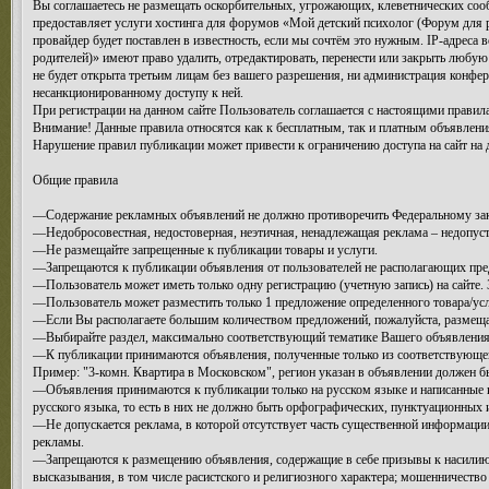
Вы соглашаетесь не размещать оскорбительных, угрожающих, клеветнических соо
предоставляет услуги хостинга для форумов «Мой детский психолог (Форум для
провайдер будет поставлен в известность, если мы сочтём это нужным. IP-адрес
родителей)» имеют право удалить, отредактировать, перенести или закрыть любую
не будет открыта третьим лицам без вашего разрешения, ни администрация конфер
несанкционированному доступу к ней.
При регистрации на данном сайте Пользователь соглашается с настоящими правилам
Внимание! Данные правила относятся как к бесплатным, так и платным объявлени
Нарушение правил публикации может привести к ограничению доступа на сайт на 
Общие правила
—Содержание рекламных объявлений не должно противоречить Федеральному зако
—Недобросовестная, недостоверная, неэтичная, ненадлежащая реклама – недопус
—Не размещайте запрещенные к публикации товары и услуги.
—Запрещаются к публикации объявления от пользователей не располагающих пре
—Пользователь может иметь только одну регистрацию (учетную запись) на сайте.
—Пользователь может разместить только 1 предложение определенного товара/услу
—Если Вы располагаете большим количеством предложений, пожалуйста, размеща
—Выбирайте раздел, максимально соответствующий тематике Вашего объявления.
—К публикации принимаются объявления, полученные только из соответствующего
Пример: "3-комн. Квартира в Московском", регион указан в объявлении должен бы
—Объявления принимаются к публикации только на русском языке и написанные к
русского языка, то есть в них не должно быть орфографических, пунктуационных 
—Не допускается реклама, в которой отсутствует часть существенной информации
рекламы.
—Запрещаются к размещению объявления, содержащие в себе призывы к насилию 
высказывания, в том числе расистского и религиозного характера; мошенничество