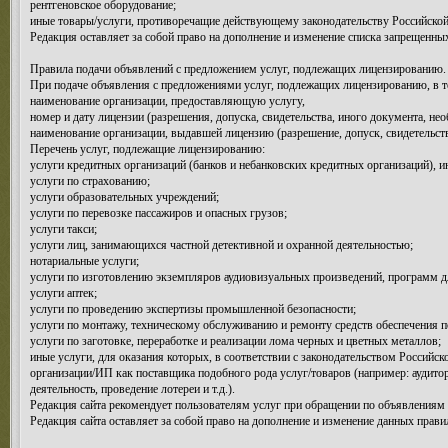
рентгеновское оборудование;
иные товары/услуги, противоречащие действующему законодательству Российской
Редакция оставляет за собой право на дополнение и изменение списка запрещенных
Правила подачи объявлений с предложением услуг, подлежащих лицензированию.
При подаче объявления с предложениями услуг, подлежащих лицензированию, в те
наименование организации, предоставляющую услугу,
номер и дату лицензии (разрешения, допуска, свидетельства, иного документа, не
наименование организации, выдавшей лицензию (разрешение, допуск, свидетельст
Перечень услуг, подлежащие лицензированию:
услуги кредитных организаций (банков и небанковских кредитных организаций), 
услуги по страхованию;
услуги образовательных учреждений;
услуги по перевозке пассажиров и опасных грузов;
услуги такси;
услуги лиц, занимающихся частной детективной и охранной деятельностью;
нотариальные услуги;
услуги по изготовлению экземпляров аудиовизуальных произведений, программ 
услуги аптек;
услуги по проведению экспертизы промышленной безопасности;
услуги по монтажу, техническому обслуживанию и ремонту средств обеспечения п
услуги по заготовке, переработке и реализации лома черных и цветных металлов;
иные услуги, для оказания которых, в соответствии с законодательством Российс
организации/ИП как поставщика подобного рода услуг/товаров (например: аудитор
деятельность, проведение лотереи и т.д.).
Редакция сайта рекомендует пользователям услуг при обращении по объявлениям 
Редакция сайта оставляет за собой право на дополнение и изменение данных прави