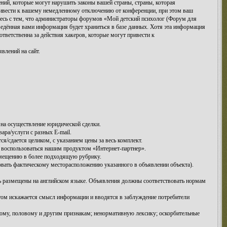
ий, которые могут нарушить законы вашей страны, страны, которая
ривести к вашему немедленному отключению от конференции, при этом ваш
етесь с тем, что администраторы форумов «Мой детский психолог (Форум для
ведённая вами информация будет храниться в базе данных. Хотя эта информация
тветственна за действия хакеров, которые могут привести к
влений на сайт.
на осуществление юридической сделки.
ра/услуги с разных E-mail.
/сдается целиком, с указанием цены за весь комплект.
 воспользоваться нашим продуктом «Интернет-партнер».
емещению в более подходящую рубрику.
овать фактическому месторасположению указанного в объявлении объекта).
ть размещены на английском языке. Объявления должны соответствовать нормам
этом искажается смысл информации и вводятся в заблуждение потребители
ому, половому и другим признакам; ненормативную лексику; оскорбительные