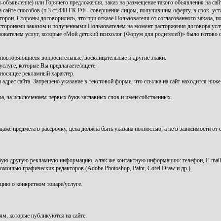
ъявление) или Горячего предложения, заказ на размещение такого объявления на сай
сайте способов (п.3 ст.438 ГК РФ - совершение лицом, получившим оферту, в срок, уст
сторон. Стороны договорились, что при отказе Пользователя от согласованного заказа,
 сторонами заказом и полученными Пользователем на момент расторжения договора усл
зователем услуг, которые «Мой детский психолог (Форум для родителей)» было готово о
 повторяющиеся вопросительные, восклицательные и другие знаки.
луге, которые Вы предлагаете/ищете.
 носящее рекламный характер.
 адрес сайта. Запрещено указание в текстовой форме, что ссылка на сайт находится ни
ра, за исключением первых букв заглавных слов и имен собственных.
же предмета в рассрочку, цена должна быть указана полностью, а не в зависимости от 
бую другую рекламную информацию, а так же контактную информацию: телефон, E-mail 
мощью графических редакторов (Adobe Photoshop, Paint, Corel Draw и др.).
цию о конкретном товаре/услуге.
ям, которые публикуются на сайте.