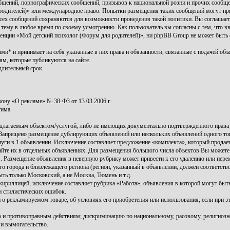
бщений, порнографических сообщений, призывов к национальной розни и прочих сообщен
 родителей)» или международное право. Попытки размещения таких сообщений могут п
а всех сообщений сохраняются для возможности проведения такой политики. Вы соглаша
 тему в любое время по своему усмотрению. Как пользователь вы согласны с тем, что в
енции «Мой детский психолог (Форум для родителей)», ни phpBB Group не может быть о
и* и принимает на себя указанные в них права и обязанности, связанные с подачей объя
ям, которые публикуются на сайте.
длительный срок.
ну «О рекламе» № 38-ФЗ от 13.03.2006 г.
тима.
длагаемым объектом/услугой, либо не имеющих документально подтвержденного права 
 Запрещено размещение дублирующих объявлений или нескольких объявлений одного това
ги в 1 объявлении. Исключение составляет предложение «комплекта», который продается
йте их в отдельных объявлениях. Для размещения большого числа объектов Вы можете
 Размещение объявления в неверную рубрику может привести к его удалению или пер
 города и близлежащего региона (регион, указанный в объявлении, должен соответств
ть только Московский, а не Москва, Тюмень и т.д.
ириллицей, исключение составляет рубрика «Работа», объявления в которой могут бы
и стилистических ошибок.
 о рекламируемом товаре, об условиях его приобретения или использования, если при 
и противоправным действиям; дискриминацию по национальному, расовому, религиозн
 и вымогательство.