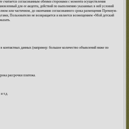
те считается согласованным обеими сторонами с момента осуществления
ановленный для ее акцепта, действий по выполнению указанных в ней условий
 полном или частичном, до окончания согласованного срока размещения Премиум-
угами, Пользователю не возвращается и является возмещением «Мой детский
казать.
же в контактных данных (например: большое количество объявлений ниже по
срока рассрочки платежа.
и т.д.