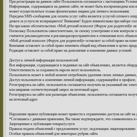
При регистрации на данном сайте Пользователь соглашается с настоящими Условия
Информация, содержащаяся на данном сайте, не может быть воспроизведена или 
может осуществляться только физическими лицами для личного пользования.
Передача SMS-сообщения для оплаты услуг сайта является услугой сотового опер
деньги за услуги не возвращаются! Внимание! Будьте внимательны при наборе соо
Ни при каких обстоятельствах «Мой детский психолог (Форум для родителей)» не 
Поскольку Пользователь самостоятельно, по своему усмотрению и вне контроля с
считается рекламодателем и рекламораспространителем в отношении всех объяв
«Мой детский психолог (Форум для родителей)» оставляет за собой право на изм
Компания оставляет за собой право изменять общий вид объявления в целях прида
Редакция оставляет за собой право на дополнение и изменение данных условий.
Доступ к личной информации пользователей
Вся информация, содержащаяся в поданных на сайт объявлениях, является общедо
Ответственность за сохранность пароля несет пользователь.
Пользователь может в любой момент потребовать удаления своих личных данных,
Доступ пользователя к изменению личной информации, содержащейся в профиле, п
Регистрируясь на сайте, пользователь соглашается получать на указанный им эл
или направив соответствующий запрос на почтовый адрес.
Регистрируясь на сайте или размещая объявление, пользователь соглашается полу
на почтовый адрес
Нарушение правил публикации может привести к ограничению доступа на сайт на 
*Соглашаясь с данными правилами, Вы также подтверждаете, что ознакомились и 
Запрещенные к публикации товары/услуги
Правила подачи объявлений с предложением услуг, подлежащих лицензированию
Особые правила объявлений для некоторых рубрик сайта